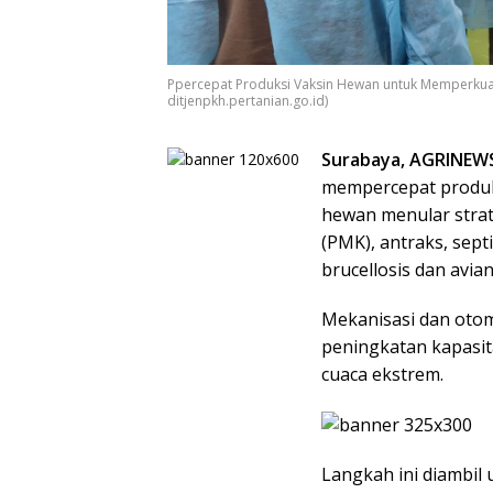
Ppercepat Produksi Vaksin Hewan untuk Memperkua
ditjenpkh.pertanian.go.id)
Surabaya, AGRINEW
mempercepat produks
hewan menular strat
(PMK), antraks, sept
brucellosis dan avian 
Mekanisasi dan otom
peningkatan kapasi
cuaca ekstrem.
Langkah ini diambi