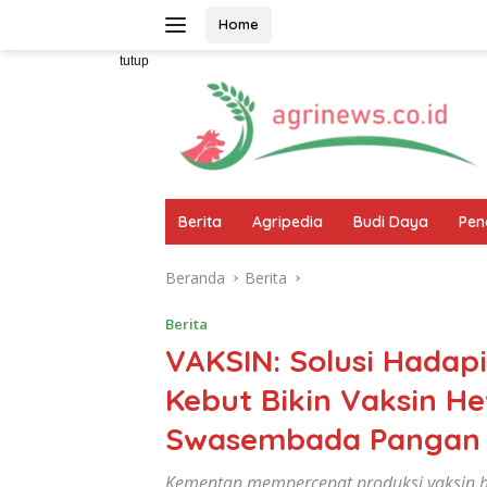
Langsung
Home
ke
konten
tutup
Berita
Agripedia
Budi Daya
Pen
Beranda
Berita
Berita
VAKSIN: Solusi Hadap
Kebut Bikin Vaksin 
Swasembada Pangan
Kementan mempercepat produksi vaksin h