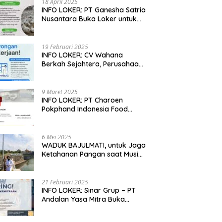
18 April 2025
INFO LOKER: PT Ganesha Satria
Nusantara Buka Loker untuk
Jabar, Jateng dan Jatim
19 Februari 2025
INFO LOKER: CV Wahana
Berkah Sejahtera, Perusahaan
Rumah Potong Ayam
Membuka Lowongan Kerja
9 Maret 2025
INFO LOKER: PT Charoen
Pokphand Indonesia Food
Division Cari Karyawan RPA di
Kebumen, Jateng
6 Mei 2025
WADUK BAJULMATI, untuk Jaga
Ketahanan Pangan saat Musim
Kemarau di Banyuwangi, Jawa
Timur
21 Februari 2025
INFO LOKER: Sinar Grup – PT
Andalan Yasa Mitra Buka
Lowongan untuk Madiun, Jatim
dan Kuningan, Jabar