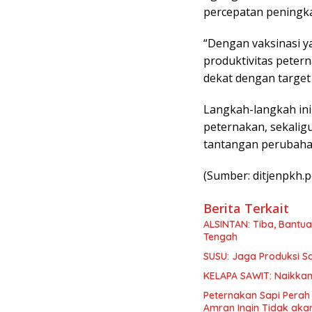
percepatan peningka
“Dengan vaksinasi y
produktivitas peter
dekat dengan target
Langkah-langkah ini
peternakan, sekalig
tantangan perubahan
(Sumber: ditjenpkh.p
Berita Terkait
ALSINTAN: Tiba, Bantua
Tengah
SUSU: Jaga Produksi S
KELAPA SAWIT: Naikkan
Peternakan Sapi Perah
Amran Ingin Tidak aka