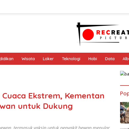
didikan
Wisata
Loker
Teknologi
Hobi
Data
Al
Pop
i Cuaca Ekstrem, Kementan
Hewan untuk Dukung
ewan, termasuk vaksin untuk penyakit hewan menular