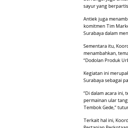
sayur yang berpartisip
Antiek juga menamba
komitmen Tim Marke
Surabaya dalam me
Sementara itu, Koord
menambahkan, tema
“Dodolan Produk Ur
Kegiatan ini merupa
Surabaya sebagai par
“Di dalam acara ini,
permainan ular tang
Tembok Gede,” tutur
Terkait hal ini, Ko
Pertanian Perkotaan