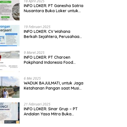
18 April 2025
INFO LOKER: PT Ganesha Satria
Nusantara Buka Loker untuk
Jabar, Jateng dan Jatim
19 Februari 2025
INFO LOKER: CV Wahana
Berkah Sejahtera, Perusahaan
Rumah Potong Ayam
Membuka Lowongan Kerja
9 Maret 2025
INFO LOKER: PT Charoen
Pokphand Indonesia Food
Division Cari Karyawan RPA di
Kebumen, Jateng
6 Mei 2025
WADUK BAJULMATI, untuk Jaga
Ketahanan Pangan saat Musim
Kemarau di Banyuwangi, Jawa
Timur
21 Februari 2025
INFO LOKER: Sinar Grup – PT
Andalan Yasa Mitra Buka
Lowongan untuk Madiun, Jatim
dan Kuningan, Jabar