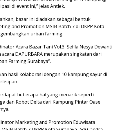
asi di event ini,” jelas Antiek.
hkan, bazar ini diadakan sebagai bentuk
ting and Promotion MSIB Batch 7 di DKPP Kota
ngembangkan urban farming.
inator Acara Bazar Tani Vol.3, Sefila Nesya Dewanti
 acara DAPURBARA merupakan singkatan dari
ban Farming Surabaya”.
kan hasil kolaborasi dengan 10 kampung sayur di
tisipan.
 terdapat beberapa hal yang menarik seperti
ga dan Robot Delta dari Kampung Pintar Oase
nya.
ordinator Marketing and Promotion Eduwisata
 MSIB Batch 7 DKPP Kota Surabaya, Adi Candra