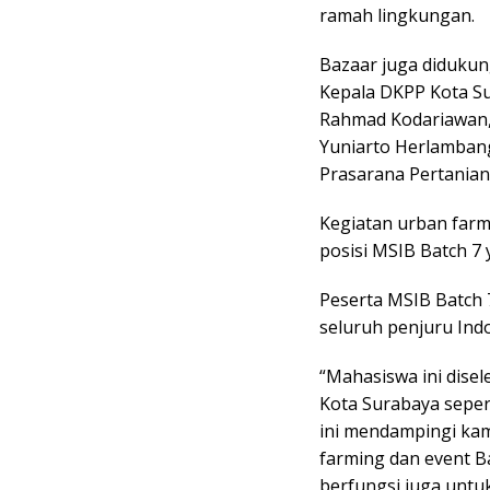
ramah lingkungan.
Bazaar juga didukun
Kepala DKPP Kota Sur
Rahmad Kodariawan,
Yuniarto Herlamban
Prasarana Pertanian
Kegiatan urban farm
posisi MSIB Batch 7
Peserta MSIB Batch 7
seluruh penjuru Ind
“Mahasiswa ini dise
Kota Surabaya seper
ini mendampingi k
farming dan event B
berfungsi juga unt