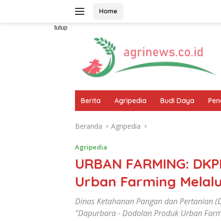
Langsung
Home
ke
konten
tutup
Berita
Agripedia
Budi Daya
Pen
Beranda
Agripedia
Agripedia
URBAN FARMING: DKP
Urban Farming Melalui
Dinas Ketahanan Pangan dan Pertanian (DK
"Dapurbara - Dodolan Produk Urban Farm