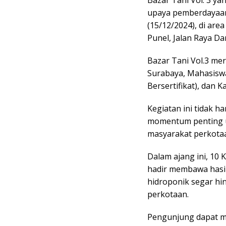
Bazar Tani Vol. 3 y
upaya pemberdayaan
(15/12/2024), di ar
Punel, Jalan Raya D
Bazar Tani Vol.3 me
Surabaya, Mahasisw
Bersertifikat), dan
Kegiatan ini tidak ha
momentum penting 
masyarakat perkota
Dalam ajang ini, 10
hadir membawa hasil
hidroponik segar hi
perkotaan.
Pengunjung dapat m