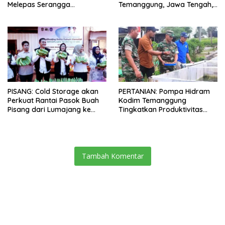
Melepas Serangga
Temanggung, Jawa Tengah,
Penyerbuk Baru
Dikenalkan Teknologi Baru
PISANG: Cold Storage akan
PERTANIAN: Pompa Hidram
Perkuat Rantai Pasok Buah
Kodim Temanggung
Pisang dari Lumajang ke
Tingkatkan Produktivitas
Pasar Modern
Pertanian dan Perikanan
Tambah Komentar