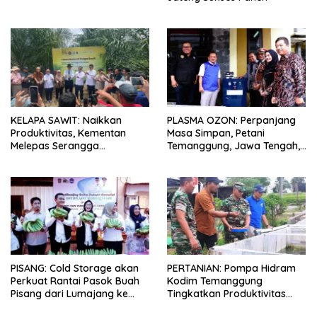
KELAPA SAWIT: Naikkan
PLASMA OZON: Perpanjang
Produktivitas, Kementan
Masa Simpan, Petani
Melepas Serangga
Temanggung, Jawa Tengah,
Penyerbuk Baru
Dikenalkan Teknologi Baru
PISANG: Cold Storage akan
PERTANIAN: Pompa Hidram
Perkuat Rantai Pasok Buah
Kodim Temanggung
Pisang dari Lumajang ke
Tingkatkan Produktivitas
Pasar Modern
Pertanian dan Perikanan