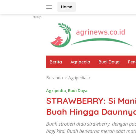
Langsung
Home
ke
konten
tutup
Berita
Agripedia
Budi Daya
Pen
Beranda
Agripedia
Agripedia
,
Budi Daya
STRAWBERRY: Si Manis
Buah Hingga Daunnya,
Buah stroberi atau strawberry, dengan pa
bagi kita. Buah berwarna merah saat mata