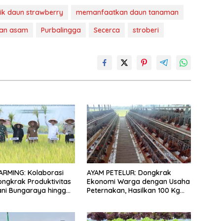
pik daun strawberry
memanfaatkan daun tanaman
dan asam
Purbalingga
Secerca
stroberi
ARMING: Kolaborasi
AYAM PETELUR: Dongkrak
Dongkrak Produktivitas
Ekonomi Warga dengan Usaha
ani Bungaraya hingga
Peternakan, Hasilkan 100 Kg
n
Telur Setiap Hari