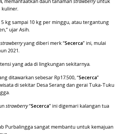
 04, memanfaatkan daun tanaman
strawberry
untuk
 kuliner.
r 5 kg sampai 10 kg per minggu, atau tergantung
,” ujar Asih.
n
strawberry
yang diberi merk “
Secerca
” ini, mulai
hun 2021.
ensi yang ada di lingkungan sekitarnya.
ang ditawarkan sebesar Rp17.500, “
Secerca
”
 wisata di sekitar Desa Serang dan gerai Tuka-Tuku
gga.
aun
strawberry
“
Secerca
” ini digemari kalangan tua
ab Purbalingga sangat membantu untuk kemajuan