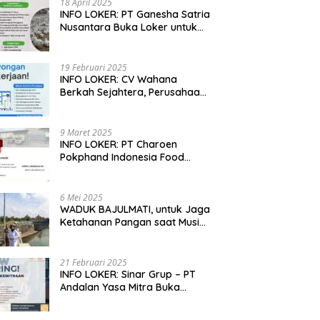
18 April 2025
INFO LOKER: PT Ganesha Satria
Nusantara Buka Loker untuk
Jabar, Jateng dan Jatim
19 Februari 2025
INFO LOKER: CV Wahana
Berkah Sejahtera, Perusahaan
Rumah Potong Ayam
Membuka Lowongan Kerja
9 Maret 2025
INFO LOKER: PT Charoen
Pokphand Indonesia Food
Division Cari Karyawan RPA di
Kebumen, Jateng
6 Mei 2025
WADUK BAJULMATI, untuk Jaga
Ketahanan Pangan saat Musim
Kemarau di Banyuwangi, Jawa
Timur
21 Februari 2025
INFO LOKER: Sinar Grup – PT
Andalan Yasa Mitra Buka
Lowongan untuk Madiun, Jatim
dan Kuningan, Jabar