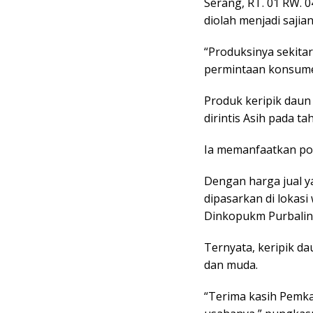
Serang, RT. 01 RW.
diolah menjadi sajian
“Produksinya sekita
permintaan konsumen
Produk keripik dau
dirintis Asih pada ta
Ia memanfaatkan pot
Dengan harga jual y
dipasarkan di lokasi
Dinkopukm Purbalin
Ternyata, keripik d
dan muda.
“Terima kasih Pemk