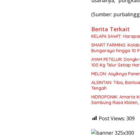
usahanya,” pungkas
(Sumber: purbalingg
Berita Terkait
KELAPA SAWIT: Harapa
SMART FARMING: Kolabor
Bungaraya hingga 10 P
AYAM PETELUR: Dongkr
100 Kg Telur Setiap Har
MELON: Asyiknya Pane
ALSINTAN: Tiba, Bantua
Tengah
HIDROPONIK: Amarta Ke
Sambung Rasa Klaten,
Post Views:
309