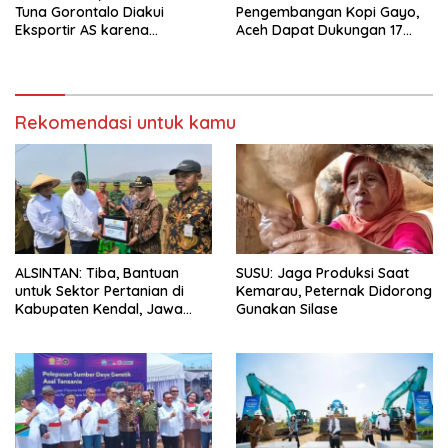
Tuna Gorontalo Diakui
Pengembangan Kopi Gayo,
Eksportir AS karena
Aceh Dapat Dukungan 17
Berukuran Besar dan
Juta Bibit
Pasokan yang Terjaga
Rekomendasi untuk kamu
ALSINTAN: Tiba, Bantuan
SUSU: Jaga Produksi Saat
untuk Sektor Pertanian di
Kemarau, Peternak Didorong
Kabupaten Kendal, Jawa
Gunakan Silase
Tengah