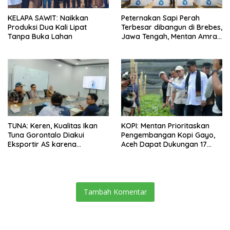
KELAPA SAWIT: Naikkan
Peternakan Sapi Perah
Produksi Dua Kali Lipat
Terbesar dibangun di Brebes,
Tanpa Buka Lahan
Jawa Tengah, Mentan Amran
Ingin Tidak akan Impor
TUNA: Keren, Kualitas Ikan
KOPI: Mentan Prioritaskan
Tuna Gorontalo Diakui
Pengembangan Kopi Gayo,
Eksportir AS karena
Aceh Dapat Dukungan 17
Berukuran Besar dan
Juta Bibit
Pasokan yang Terjaga
Tambah Komentar