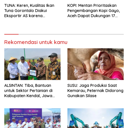
TUNA: Keren, Kualitas Ikan
KOPI: Mentan Prioritaskan
Tuna Gorontalo Diakui
Pengembangan Kopi Gayo,
Eksportir AS karena
Aceh Dapat Dukungan 17
Berukuran Besar dan
Juta Bibit
Pasokan yang Terjaga
Rekomendasi untuk kamu
ALSINTAN: Tiba, Bantuan
SUSU: Jaga Produksi Saat
untuk Sektor Pertanian di
Kemarau, Peternak Didorong
Kabupaten Kendal, Jawa
Gunakan Silase
Tengah