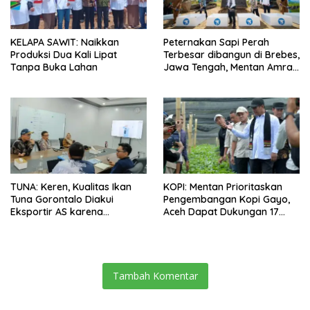
KELAPA SAWIT: Naikkan
Peternakan Sapi Perah
Produksi Dua Kali Lipat
Terbesar dibangun di Brebes,
Tanpa Buka Lahan
Jawa Tengah, Mentan Amran
Ingin Tidak akan Impor
TUNA: Keren, Kualitas Ikan
KOPI: Mentan Prioritaskan
Tuna Gorontalo Diakui
Pengembangan Kopi Gayo,
Eksportir AS karena
Aceh Dapat Dukungan 17
Berukuran Besar dan
Juta Bibit
Pasokan yang Terjaga
Tambah Komentar