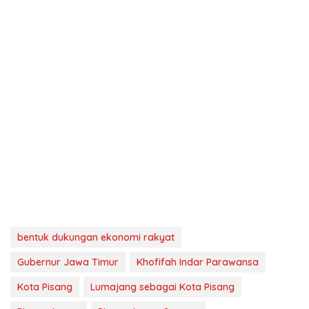
bentuk dukungan ekonomi rakyat
Gubernur Jawa Timur
Khofifah Indar Parawansa
Kota Pisang
Lumajang sebagai Kota Pisang