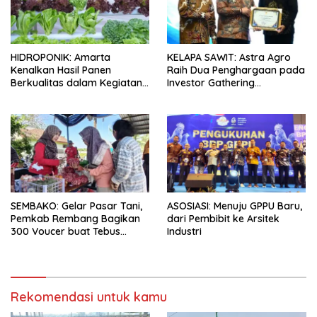
HIDROPONIK: Amarta
KELAPA SAWIT: Astra Agro
Kenalkan Hasil Panen
Raih Dua Penghargaan pada
Berkualitas dalam Kegiatan
Investor Gathering
Sambung Rasa Klaten, Jawa
Kabupaten Lamandau 2026
Tengah
SEMBAKO: Gelar Pasar Tani,
ASOSIASI: Menuju GPPU Baru,
Pemkab Rembang Bagikan
dari Pembibit ke Arsitek
300 Voucer buat Tebus
Industri
Murah
Rekomendasi untuk kamu