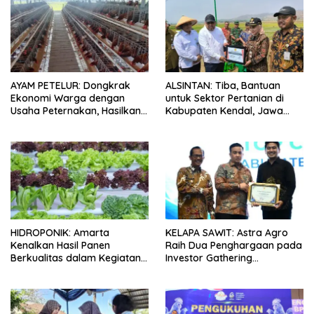
AYAM PETELUR: Dongkrak
ALSINTAN: Tiba, Bantuan
Ekonomi Warga dengan
untuk Sektor Pertanian di
Usaha Peternakan, Hasilkan
Kabupaten Kendal, Jawa
100 Kg Telur Setiap Hari
Tengah
HIDROPONIK: Amarta
KELAPA SAWIT: Astra Agro
Kenalkan Hasil Panen
Raih Dua Penghargaan pada
Berkualitas dalam Kegiatan
Investor Gathering
Sambung Rasa Klaten, Jawa
Kabupaten Lamandau 2026
Tengah