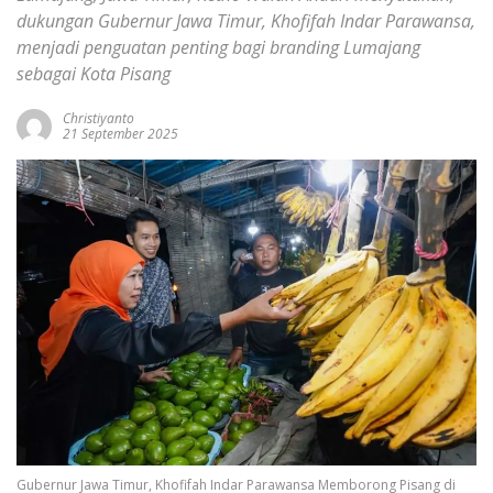
dukungan Gubernur Jawa Timur, Khofifah Indar Parawansa,
menjadi penguatan penting bagi branding Lumajang
sebagai Kota Pisang
Christiyanto
21 September 2025
Gubernur Jawa Timur, Khofifah Indar Parawansa Memborong Pisang di