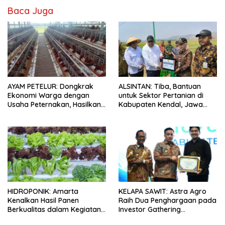
Baca Juga
AYAM PETELUR: Dongkrak
ALSINTAN: Tiba, Bantuan
Ekonomi Warga dengan
untuk Sektor Pertanian di
Usaha Peternakan, Hasilkan
Kabupaten Kendal, Jawa
100 Kg Telur Setiap Hari
Tengah
HIDROPONIK: Amarta
KELAPA SAWIT: Astra Agro
Kenalkan Hasil Panen
Raih Dua Penghargaan pada
Berkualitas dalam Kegiatan
Investor Gathering
Sambung Rasa Klaten, Jawa
Kabupaten Lamandau 2026