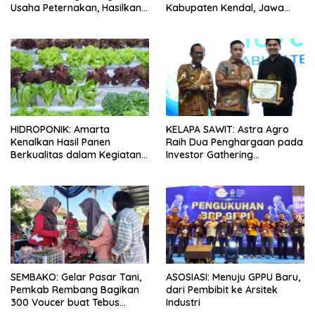
Usaha Peternakan, Hasilkan
Kabupaten Kendal, Jawa
100 Kg Telur Setiap Hari
Tengah
HIDROPONIK: Amarta
KELAPA SAWIT: Astra Agro
Kenalkan Hasil Panen
Raih Dua Penghargaan pada
Berkualitas dalam Kegiatan
Investor Gathering
Sambung Rasa Klaten, Jawa
Kabupaten Lamandau 2026
Tengah
SEMBAKO: Gelar Pasar Tani,
ASOSIASI: Menuju GPPU Baru,
Pemkab Rembang Bagikan
dari Pembibit ke Arsitek
300 Voucer buat Tebus
Industri