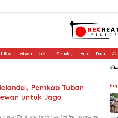
didikan
Wisata
Loker
Teknologi
Hobi
Data
Al
Pop
elandai, Pemkab Tuban
Hewan untuk Jaga
ban, Jawa Timur, resmi membuka kembali operasional