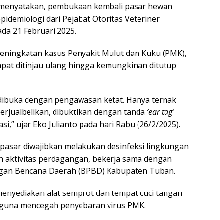
o menyatakan, pembukaan kembali pasar hewan
epidemiologi dari Pejabat Otoritas Veteriner
a 21 Februari 2025.
 peningkatan kasus Penyakit Mulut dan Kuku (PMK),
apat ditinjau ulang hingga kemungkinan ditutup
dibuka dengan pengawasan ketat. Hanya ternak
perjualbelikan, dibuktikan dengan tanda
‘ear tag’
si,” ujar Eko Julianto pada hari Rabu (26/2/2025).
a pasar diwajibkan melakukan desinfeksi lingkungan
 aktivitas perdagangan, bekerja sama dengan
gan Bencana Daerah (BPBD) Kabupaten Tuban.
enyediakan alat semprot dan tempat cuci tangan
 guna mencegah penyebaran virus PMK.