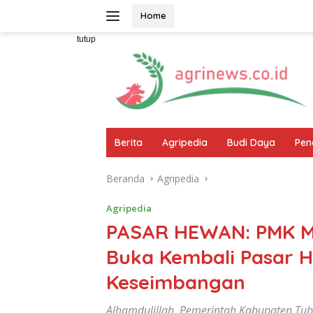
Langsung
Home
ke
konten
tutup
Berita
Agripedia
Budi Daya
Pen
Beranda
Agripedia
Agripedia
PASAR HEWAN: PMK M
Buka Kembali Pasar 
Keseimbangan
Alhamdulillah, Pemerintah Kabupaten Tu