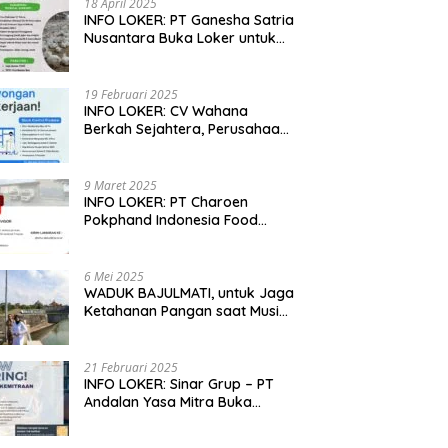
18 April 2025
INFO LOKER: PT Ganesha Satria
Nusantara Buka Loker untuk
Jabar, Jateng dan Jatim
19 Februari 2025
INFO LOKER: CV Wahana
Berkah Sejahtera, Perusahaan
Rumah Potong Ayam
Membuka Lowongan Kerja
9 Maret 2025
INFO LOKER: PT Charoen
Pokphand Indonesia Food
Division Cari Karyawan RPA di
Kebumen, Jateng
6 Mei 2025
WADUK BAJULMATI, untuk Jaga
Ketahanan Pangan saat Musim
Kemarau di Banyuwangi, Jawa
Timur
21 Februari 2025
INFO LOKER: Sinar Grup – PT
Andalan Yasa Mitra Buka
Lowongan untuk Madiun, Jatim
dan Kuningan, Jabar