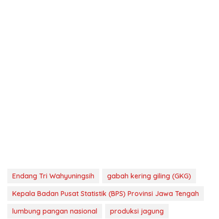
Endang Tri Wahyuningsih
gabah kering giling (GKG)
Kepala Badan Pusat Statistik (BPS) Provinsi Jawa Tengah
lumbung pangan nasional
produksi jagung