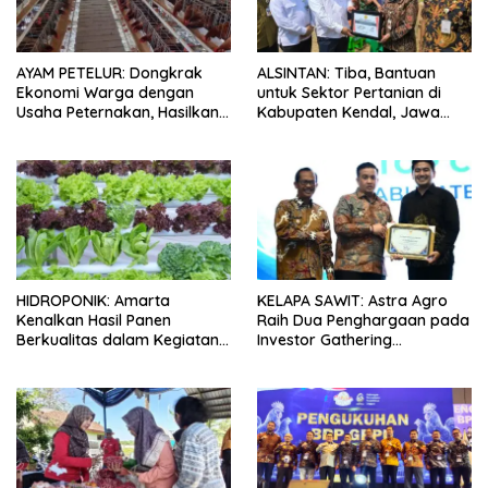
AYAM PETELUR: Dongkrak
ALSINTAN: Tiba, Bantuan
Ekonomi Warga dengan
untuk Sektor Pertanian di
Usaha Peternakan, Hasilkan
Kabupaten Kendal, Jawa
100 Kg Telur Setiap Hari
Tengah
HIDROPONIK: Amarta
KELAPA SAWIT: Astra Agro
Kenalkan Hasil Panen
Raih Dua Penghargaan pada
Berkualitas dalam Kegiatan
Investor Gathering
Sambung Rasa Klaten, Jawa
Kabupaten Lamandau 2026
Tengah