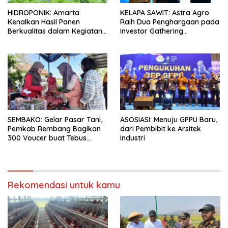
HIDROPONIK: Amarta
KELAPA SAWIT: Astra Agro
Kenalkan Hasil Panen
Raih Dua Penghargaan pada
Berkualitas dalam Kegiatan
Investor Gathering
Sambung Rasa Klaten, Jawa
Kabupaten Lamandau 2026
Tengah
SEMBAKO: Gelar Pasar Tani,
ASOSIASI: Menuju GPPU Baru,
Pemkab Rembang Bagikan
dari Pembibit ke Arsitek
300 Voucer buat Tebus
Industri
Murah
Rekomendasi untuk kamu