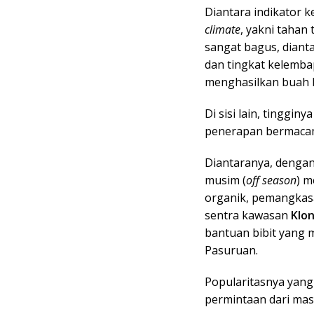
Diantara indikator 
climate
, yakni tahan
sangat bagus, diant
dan tingkat kelemba
menghasilkan buah ku
Di sisi lain, tinggi
penerapan bermacam
Diantaranya, denga
musim (
off season
) 
organik, pemangkas
sentra kawasan
Klon
bantuan bibit yang
Pasuruan.
Popularitasnya yan
permintaan dari mas