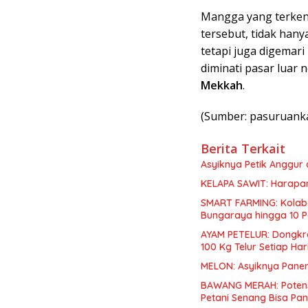
Mangga yang terkena
tersebut, tidak hany
tetapi juga digemari
diminati pasar luar n
Mekkah
.
(Sumber: pasuruanka
Berita Terkait
Asyiknya Petik Anggur
KELAPA SAWIT: Harapa
SMART FARMING: Kolabor
Bungaraya hingga 10 P
AYAM PETELUR: Dongkr
100 Kg Telur Setiap Har
MELON: Asyiknya Pane
BAWANG MERAH: Potensi
Petani Senang Bisa Pa