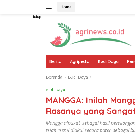
Langsung
Home
ke
konten
tutup
Berita
Agripedia
Budi Daya
Pen
Beranda
Budi Daya
Budi Daya
MANGGA: Inilah Mangga
Rasanya yang Sangat
Mangga alpukat, sebagai hasil persilanga
telah resmi diakui secara paten sebagai 