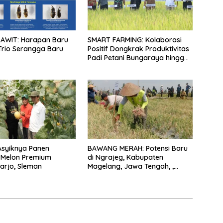
SAWIT: Harapan Baru
SMART FARMING: Kolaborasi
rio Serangga Baru
Positif Dongkrak Produktivitas
Padi Petani Bungaraya hingga
10 Persen
Asyiknya Panen
BAWANG MERAH: Potensi Baru
 Melon Premium
di Ngrajeg, Kabupaten
arjo, Sleman
Magelang, Jawa Tengah, ,
Petani Senang Bisa Panen