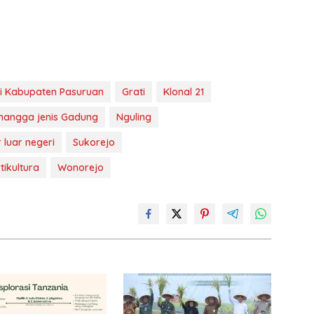
li Kabupaten Pasuruan
Grati
Klonal 21
angga jenis Gadung
Nguling
 luar negeri
Sukorejo
tikultura
Wonorejo