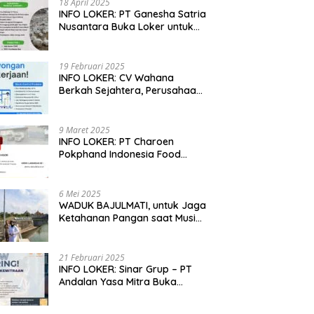
18 April 2025
INFO LOKER: PT Ganesha Satria
Nusantara Buka Loker untuk
Jabar, Jateng dan Jatim
19 Februari 2025
INFO LOKER: CV Wahana
Berkah Sejahtera, Perusahaan
Rumah Potong Ayam
Membuka Lowongan Kerja
9 Maret 2025
INFO LOKER: PT Charoen
Pokphand Indonesia Food
Division Cari Karyawan RPA di
Kebumen, Jateng
6 Mei 2025
WADUK BAJULMATI, untuk Jaga
Ketahanan Pangan saat Musim
Kemarau di Banyuwangi, Jawa
Timur
21 Februari 2025
INFO LOKER: Sinar Grup – PT
Andalan Yasa Mitra Buka
Lowongan untuk Madiun, Jatim
dan Kuningan, Jabar