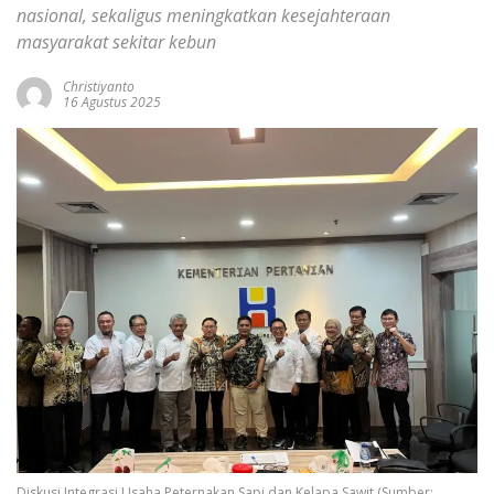
nasional, sekaligus meningkatkan kesejahteraan
masyarakat sekitar kebun
Christiyanto
16 Agustus 2025
Diskusi Integrasi Usaha Peternakan Sapi dan Kelapa Sawit (Sumber: