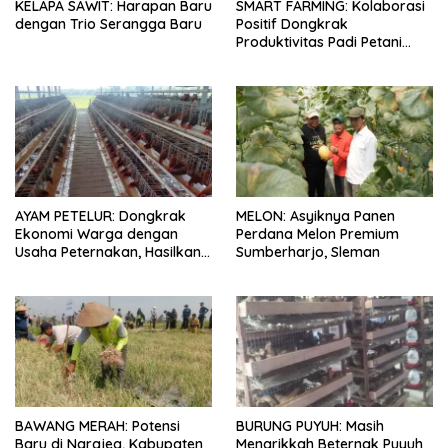
KELAPA SAWIT: Harapan Baru
SMART FARMING: Kolaborasi
dengan Trio Serangga Baru
Positif Dongkrak
Produktivitas Padi Petani
Bungaraya hingga 10 Persen
AYAM PETELUR: Dongkrak
MELON: Asyiknya Panen
Ekonomi Warga dengan
Perdana Melon Premium
Usaha Peternakan, Hasilkan
Sumberharjo, Sleman
100 Kg Telur Setiap Hari
BAWANG MERAH: Potensi
BURUNG PUYUH: Masih
Baru di Ngrajeg, Kabupaten
Menarikkah Beternak Puyuh