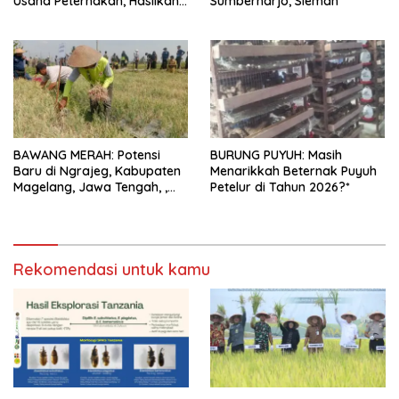
Usaha Peternakan, Hasilkan
Sumberharjo, Sleman
100 Kg Telur Setiap Hari
BAWANG MERAH: Potensi
BURUNG PUYUH: Masih
Baru di Ngrajeg, Kabupaten
Menarikkah Beternak Puyuh
Magelang, Jawa Tengah, ,
Petelur di Tahun 2026?*
Petani Senang Bisa Panen
Rekomendasi untuk kamu