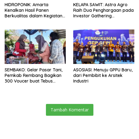
HIDROPONIK: Amarta
KELAPA SAWIT: Astra Agro
Kenalkan Hasil Panen
Raih Dua Penghargaan pada
Berkualitas dalam Kegiatan
Investor Gathering
Sambung Rasa Klaten, Jawa
Kabupaten Lamandau 2026
Tengah
SEMBAKO: Gelar Pasar Tani,
ASOSIASI: Menuju GPPU Baru,
Pemkab Rembang Bagikan
dari Pembibit ke Arsitek
300 Voucer buat Tebus
Industri
Murah
Tambah Komentar