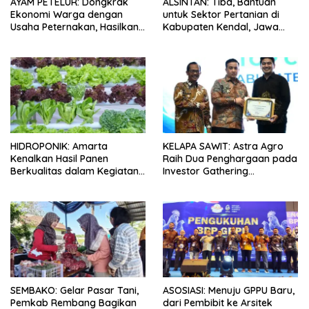
AYAM PETELUR: Dongkrak
ALSINTAN: Tiba, Bantuan
Ekonomi Warga dengan
untuk Sektor Pertanian di
Usaha Peternakan, Hasilkan
Kabupaten Kendal, Jawa
100 Kg Telur Setiap Hari
Tengah
HIDROPONIK: Amarta
KELAPA SAWIT: Astra Agro
Kenalkan Hasil Panen
Raih Dua Penghargaan pada
Berkualitas dalam Kegiatan
Investor Gathering
Sambung Rasa Klaten, Jawa
Kabupaten Lamandau 2026
Tengah
SEMBAKO: Gelar Pasar Tani,
ASOSIASI: Menuju GPPU Baru,
Pemkab Rembang Bagikan
dari Pembibit ke Arsitek