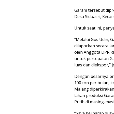
Garam tersebut dipr
Desa Sidoasri, Kec
Untuk saat ini, pen
“Melalui Gus Udin, 
dilaporkan secara l
oleh Anggota DPR R
untuk percepatan Ga
luas dan diekspor,” j
Dengan besarnya pr
100 ton per bulan, 
Malang diperkirakan
lahan produksi Gara
Putih di masing-mas
“Saya berharap di aw