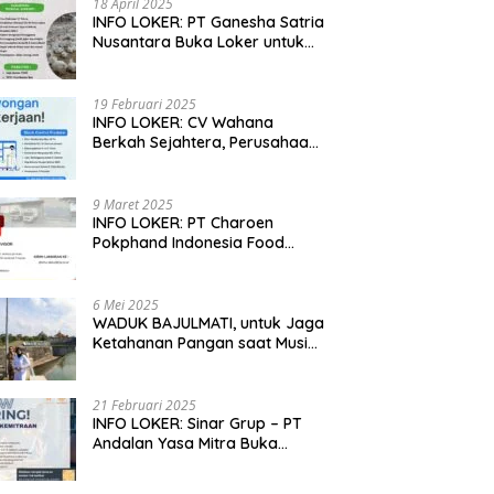
18 April 2025
INFO LOKER: PT Ganesha Satria
Nusantara Buka Loker untuk
Jabar, Jateng dan Jatim
19 Februari 2025
INFO LOKER: CV Wahana
Berkah Sejahtera, Perusahaan
Rumah Potong Ayam
Membuka Lowongan Kerja
9 Maret 2025
INFO LOKER: PT Charoen
Pokphand Indonesia Food
Division Cari Karyawan RPA di
Kebumen, Jateng
6 Mei 2025
WADUK BAJULMATI, untuk Jaga
Ketahanan Pangan saat Musim
Kemarau di Banyuwangi, Jawa
Timur
21 Februari 2025
INFO LOKER: Sinar Grup – PT
Andalan Yasa Mitra Buka
Lowongan untuk Madiun, Jatim
dan Kuningan, Jabar