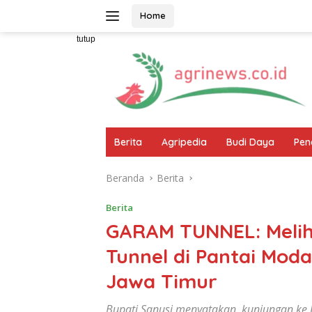
Langsung
Home
ke
konten
tutup
Berita
Agripedia
Budi Daya
Pen
Beranda
Berita
Berita
GARAM TUNNEL: Melih
Tunnel di Pantai Mod
Jawa Timur
Bupati Sanusi menyatakan, kunjungan ke L