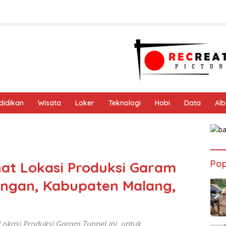
didikan
Wisata
Loker
Teknologi
Hobi
Data
Al
Pop
at Lokasi Produksi Garam
angan, Kabupaten Malang,
okasi Produksi Garam Tunnel ini, untuk