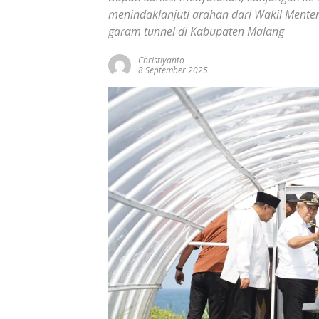
menindaklanjuti arahan dari Wakil Ment
garam tunnel di Kabupaten Malang
Christiyanto
8 September 2025