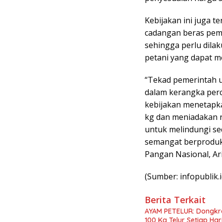
Kebijakan ini juga
cadangan beras pe
sehingga perlu dila
petani yang dapat m
“Tekad pemerintah u
dalam kerangka per
kebijakan menetapka
kg dan meniadakan r
untuk melindungi sed
semangat berproduk
Pangan Nasional, Ar
(Sumber: infopublik.i
Berita Terkait
AYAM PETELUR: Dongkr
100 Kg Telur Setiap Har