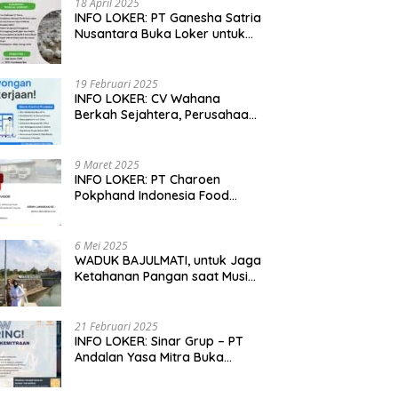
18 April 2025
INFO LOKER: PT Ganesha Satria
Nusantara Buka Loker untuk
Jabar, Jateng dan Jatim
19 Februari 2025
INFO LOKER: CV Wahana
Berkah Sejahtera, Perusahaan
Rumah Potong Ayam
Membuka Lowongan Kerja
9 Maret 2025
INFO LOKER: PT Charoen
Pokphand Indonesia Food
Division Cari Karyawan RPA di
Kebumen, Jateng
6 Mei 2025
WADUK BAJULMATI, untuk Jaga
Ketahanan Pangan saat Musim
Kemarau di Banyuwangi, Jawa
Timur
21 Februari 2025
INFO LOKER: Sinar Grup – PT
Andalan Yasa Mitra Buka
Lowongan untuk Madiun, Jatim
dan Kuningan, Jabar