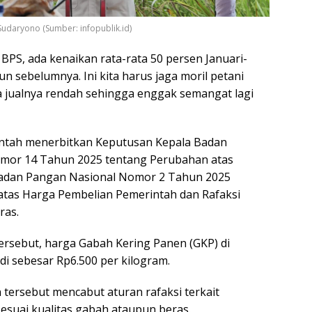
 Sudaryono (Sumber: infopublik.id)
a BPS, ada kenaikan rata-rata 50 persen Januari-
n sebelumnya. Ini kita harus jaga moril petani
 jualnya rendah sehingga enggak semangat lagi
ntah menerbitkan Keputusan Kepala Badan
mor 14 Tahun 2025 tentang Perubahan atas
adan Pangan Nasional Nomor 2 Tahun 2025
atas Harga Pembelian Pemerintah dan Rafaksi
ras.
ersebut, harga Gabah Kering Panen (GKP) di
di sebesar Rp6.500 per kilogram.
n tersebut mencabut aturan rafaksi terkait
esuai kualitas gabah ataupun beras.