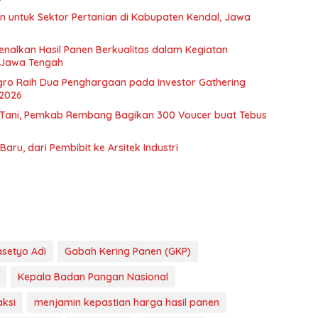
n untuk Sektor Pertanian di Kabupaten Kendal, Jawa
nalkan Hasil Panen Berkualitas dalam Kegiatan
 Jawa Tengah
gro Raih Dua Penghargaan pada Investor Gathering
2026
 Tani, Pemkab Rembang Bagikan 300 Voucer buat Tebus
aru, dari Pembibit ke Arsitek Industri
asetyo Adi
Gabah Kering Panen (GKP)
Kepala Badan Pangan Nasional
aksi
menjamin kepastian harga hasil panen