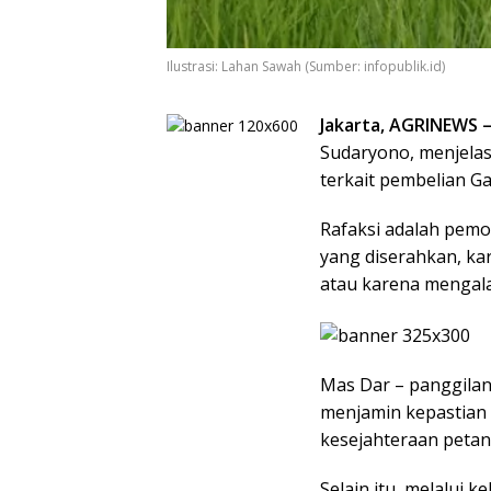
Ilustrasi: Lahan Sawah (Sumber: infopublik.id)
Jakarta, AGRINEWS 
Sudaryono, menjelas
terkait pembelian G
Rafaksi adalah pem
yang diserahkan, ka
atau karena mengal
Mas Dar – panggilan
menjamin kepastian
kesejahteraan petani
Selain itu, melalui 