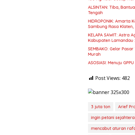
ALSINTAN: Tiba, Bantua
Tengah
HIDROPONIK: Amarta Ke
Sambung Rasa Klaten,
KELAPA SAWIT: Astra A
Kabupaten Lamandau 
SEMBAKO: Gelar Pasar
Murah
ASOSIASI: Menuju GPPU B
Post Views:
482
3 juta ton
Arief Pr
ingin petani sejahtera
mencabut aturan raf