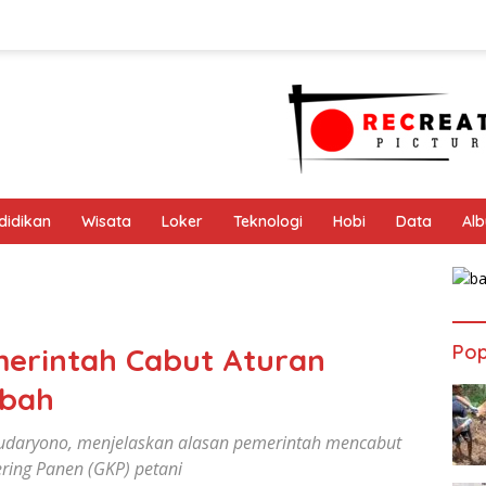
didikan
Wisata
Loker
Teknologi
Hobi
Data
Al
Pop
merintah Cabut Aturan
abah
Sudaryono, menjelaskan alasan pemerintah mencabut
ering Panen (GKP) petani