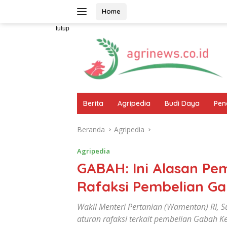
Langsung
Home
ke
konten
tutup
Berita
Agripedia
Budi Daya
Pen
Beranda
Agripedia
Agripedia
GABAH: Ini Alasan Pe
Rafaksi Pembelian G
Wakil Menteri Pertanian (Wamentan) RI, 
aturan rafaksi terkait pembelian Gabah K