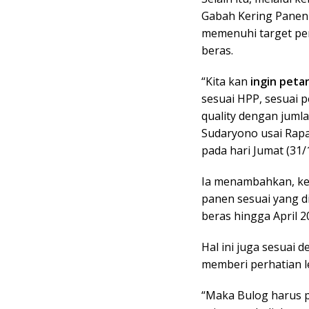
Gabah Kering Panen (
memenuhi target pen
beras.
“Kita kan
ingin peta
sesuai HPP, sesuai p
quality dengan jumla
Sudaryono usai Rapa
pada hari Jumat (31/
Ia menambahkan, ke
panen sesuai yang di
beras hingga April 2
Hal ini juga sesuai
memberi perhatian l
“Maka Bulog harus p