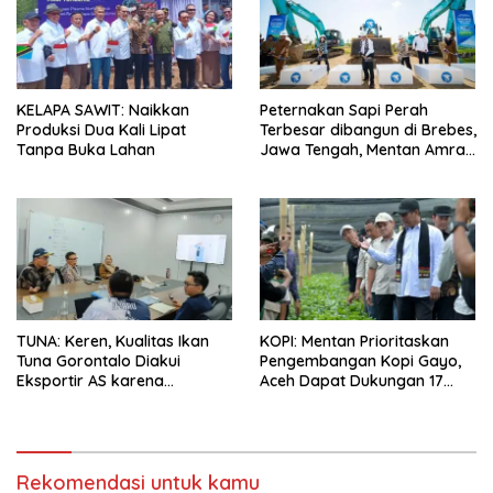
KELAPA SAWIT: Naikkan
Peternakan Sapi Perah
Produksi Dua Kali Lipat
Terbesar dibangun di Brebes,
Tanpa Buka Lahan
Jawa Tengah, Mentan Amran
Ingin Tidak akan Impor
TUNA: Keren, Kualitas Ikan
KOPI: Mentan Prioritaskan
Tuna Gorontalo Diakui
Pengembangan Kopi Gayo,
Eksportir AS karena
Aceh Dapat Dukungan 17
Berukuran Besar dan
Juta Bibit
Pasokan yang Terjaga
Rekomendasi untuk kamu