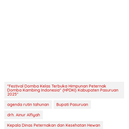
"Festival Domba Kelas Terbuka Himpunan Peternak
Domba Kambing Indonesia" (HPDKI) Kabupaten Pasuruan
2025"
agenda rutin tahunan
Bupati Pasuruan
drh. Ainur Alfiyah
Kepala Dinas Peternakan dan Kesehatan Hewan