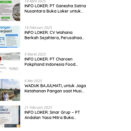
18 April 2025
INFO LOKER: PT Ganesha Satria
Nusantara Buka Loker untuk
Jabar, Jateng dan Jatim
19 Februari 2025
INFO LOKER: CV Wahana
Berkah Sejahtera, Perusahaan
Rumah Potong Ayam
Membuka Lowongan Kerja
9 Maret 2025
INFO LOKER: PT Charoen
Pokphand Indonesia Food
Division Cari Karyawan RPA di
Kebumen, Jateng
6 Mei 2025
WADUK BAJULMATI, untuk Jaga
Ketahanan Pangan saat Musim
Kemarau di Banyuwangi, Jawa
Timur
21 Februari 2025
INFO LOKER: Sinar Grup – PT
Andalan Yasa Mitra Buka
Lowongan untuk Madiun, Jatim
dan Kuningan, Jabar