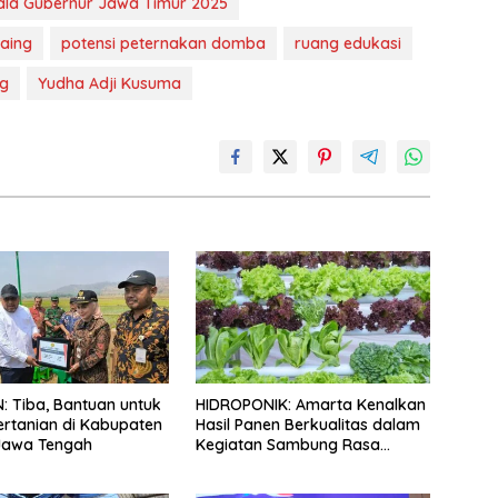
ala Gubernur Jawa Timur 2025
aing
potensi peternakan domba
ruang edukasi
ng
Yudha Adji Kusuma
: Tiba, Bantuan untuk
HIDROPONIK: Amarta Kenalkan
ertanian di Kabupaten
Hasil Panen Berkualitas dalam
Jawa Tengah
Kegiatan Sambung Rasa
Klaten, Jawa Tengah