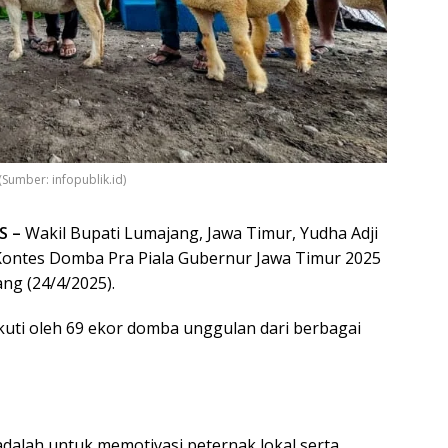
Sumber: infopublik.id)
S –
Wakil Bupati Lumajang, Jawa Timur, Yudha Adji
ntes Domba Pra Piala Gubernur Jawa Timur 2025
ng (24/4/2025).
ikuti oleh 69 ekor domba unggulan dari berbagai
adalah untuk memotivasi peternak lokal serta