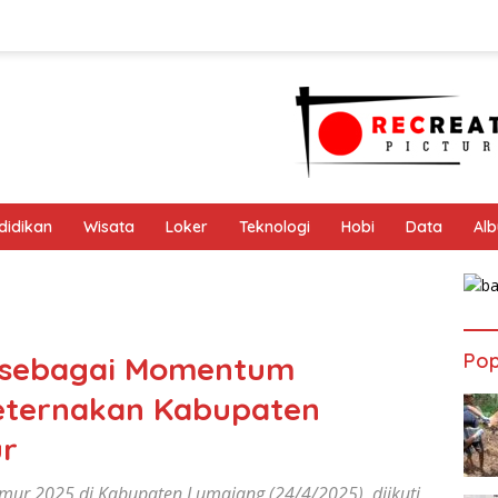
didikan
Wisata
Loker
Teknologi
Hobi
Data
Al
Pop
s sebagai Momentum
Peternakan Kabupaten
ur
mur 2025 di Kabupaten Lumajang (24/4/2025), diikuti