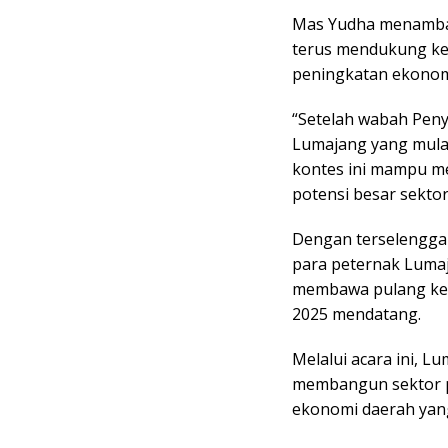
Mas Yudha menamba
terus mendukung keg
peningkatan ekonomi
“Setelah wabah Peny
Lumajang yang mulai
kontes ini mampu me
potensi besar sekto
Dengan terselenggar
para peternak Luma
membawa pulang kem
2025 mendatang.
Melalui acara ini,
membangun sektor p
ekonomi daerah yang