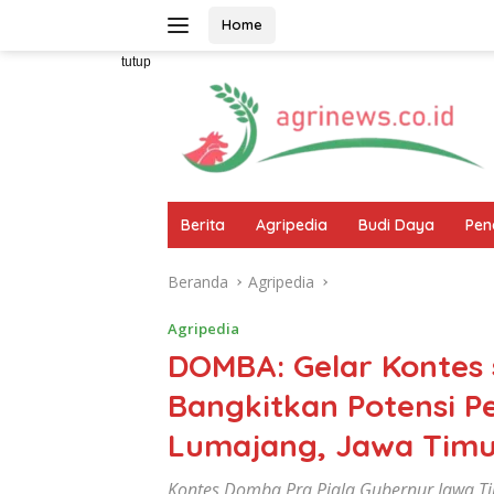
Langsung
Home
ke
konten
tutup
Berita
Agripedia
Budi Daya
Pen
Beranda
Agripedia
Agripedia
DOMBA: Gelar Konte
Bangkitkan Potensi 
Lumajang, Jawa Tim
Kontes Domba Pra Piala Gubernur Jawa Ti