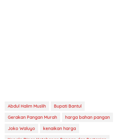
Abdul Halim Muslih
Bupati Bantul
Gerakan Pangan Murah
harga bahan pangan
Joko Waluyo
kenaikan harga