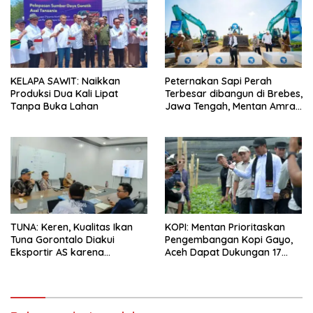
KELAPA SAWIT: Naikkan
Peternakan Sapi Perah
Produksi Dua Kali Lipat
Terbesar dibangun di Brebes,
Tanpa Buka Lahan
Jawa Tengah, Mentan Amran
Ingin Tidak akan Impor
TUNA: Keren, Kualitas Ikan
KOPI: Mentan Prioritaskan
Tuna Gorontalo Diakui
Pengembangan Kopi Gayo,
Eksportir AS karena
Aceh Dapat Dukungan 17
Berukuran Besar dan
Juta Bibit
Pasokan yang Terjaga