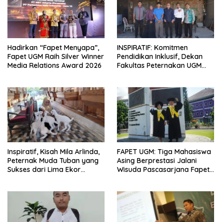
Hadirkan “Fapet Menyapa”,
INSPIRATIF: Komitmen
Fapet UGM Raih Silver Winner
Pendidikan Inklusif, Dekan
Media Relations Award 2026
Fakultas Peternakan UGM
Temui Keluarga Mahasiswa
Penerima Bantuan UKT
Inspiratif, Kisah Mila Arlinda,
FAPET UGM: Tiga Mahasiswa
Peternak Muda Tuban yang
Asing Berprestasi Jalani
Sukses dari Lima Ekor
Wisuda Pascasarjana Fapet
Domba
UGM, Raih IPK 4.00