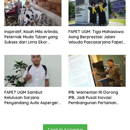
Inspiratif, Kisah Mila Arlinda,
FAPET UGM: Tiga Mahasiswa
Peternak Muda Tuban yang
Asing Berprestasi Jalani
Sukses dari Lima Ekor
Wisuda Pascasarjana Fapet
Domba
UGM, Raih IPK 4.00
FAPET UGM Sambut
IPB: Wamentan RI Dorong
Kelulusan Sarjana
IPB, Jadi Pusat Inovasi
Penyandang Autis Asperger,
Pembangunan Pertanian
Sukses Sidang Skripsi
Nasional
Tambah Komentar