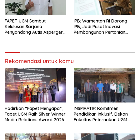
FAPET UGM Sambut
IPB: Wamentan RI Dorong
Kelulusan Sarjana
IPB, Jadi Pusat Inovasi
Penyandang Autis Asperger,
Pembangunan Pertanian
Sukses Sidang Skripsi
Nasional
Rekomendasi untuk kamu
Hadirkan “Fapet Menyapa”,
INSPIRATIF: Komitmen
Fapet UGM Raih Silver Winner
Pendidikan Inklusif, Dekan
Media Relations Award 2026
Fakultas Peternakan UGM
Temui Keluarga Mahasiswa
Penerima Bantuan UKT