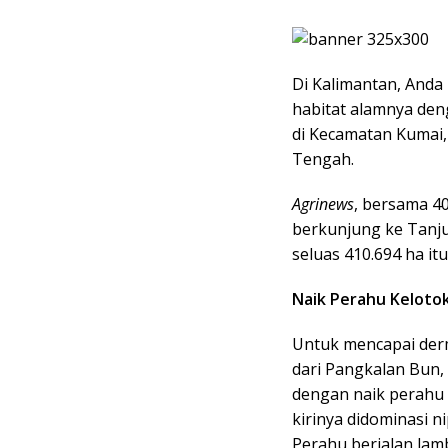
Di Kalimantan, Anda 
habitat alamnya de
di Kecamatan Kumai,
Tengah.
Agrinews
, bersama 40
berkunjung ke Tanju
seluas 410.694 ha itu
Naik Perahu Keloto
Untuk mencapai derm
dari Pangkalan Bun, 
dengan naik perahu 
kirinya didominasi n
Perahu berjalan la