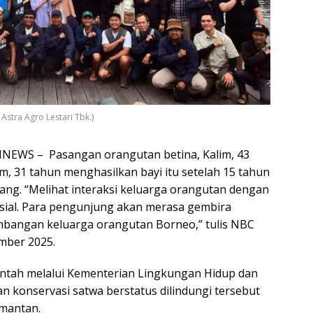
stra Agro Lestari Tbk.)
INEWS – Pasangan orangutan betina, Kalim, 43
im, 31 tahun menghasilkan bayi itu setelah 15 tahun
tang. “Melihat interaksi keluarga orangutan dengan
esial. Para pengunjung akan merasa gembira
bangan keluarga orangutan Borneo,” tulis NBC
mber 2025.
intah melalui Kementerian Lingkungan Hidup dan
 konservasi satwa berstatus dilindungi tersebut
imantan.