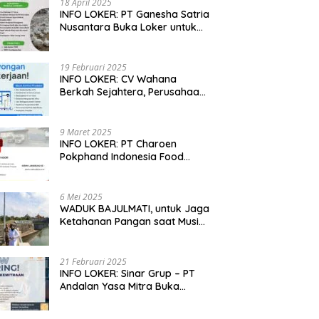
18 April 2025
INFO LOKER: PT Ganesha Satria
Nusantara Buka Loker untuk
Jabar, Jateng dan Jatim
19 Februari 2025
INFO LOKER: CV Wahana
Berkah Sejahtera, Perusahaan
Rumah Potong Ayam
Membuka Lowongan Kerja
9 Maret 2025
INFO LOKER: PT Charoen
Pokphand Indonesia Food
Division Cari Karyawan RPA di
Kebumen, Jateng
6 Mei 2025
WADUK BAJULMATI, untuk Jaga
Ketahanan Pangan saat Musim
Kemarau di Banyuwangi, Jawa
Timur
21 Februari 2025
INFO LOKER: Sinar Grup – PT
Andalan Yasa Mitra Buka
Lowongan untuk Madiun, Jatim
dan Kuningan, Jabar