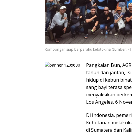
Rombongan siap berperahu kelotok ria (Sumber: PT A
Pangkalan Bun, AGR
tahun dan jantan, Is
hidup di kebun bina
sang bayi terasa sp
menyaksikan perkem
Los Angeles, 6 Nove
Di Indonesia, pemer
Kehutanan melakukan
di Sumatera dan Kal