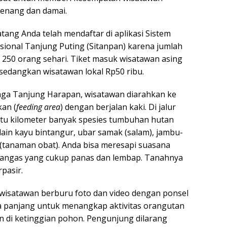
tenang dan damai.
tang Anda telah mendaftar di aplikasi Sistem
ional Tanjung Puting (Sitanpan) karena jumlah
 250 orang sehari. Tiket masuk wisatawan asing
 sedangkan wisatawan lokal Rp50 ribu.
maga Tanjung Harapan, wisatawan diarahkan ke
an (
feeding area
) dengan berjalan kaki. Di jalur
atu kilometer banyak spesies tumbuhan hutan
 lain kayu bintangur, ubar samak (salam), jambu-
 (tanaman obat). Anda bisa meresapi suasana
rangas yang cukup panas dan lembap. Tanahnya
rpasir.
, wisatawan berburu foto dan video dengan ponsel
a panjang untuk menangkap aktivitas orangutan
 di ketinggian pohon. Pengunjung dilarang