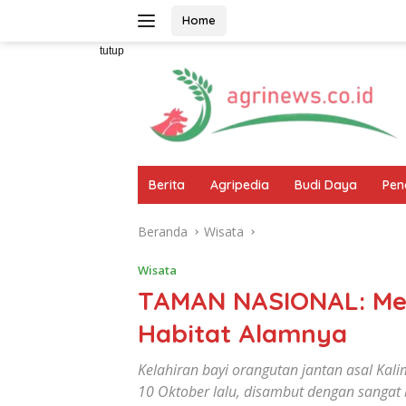
Langsung
Home
ke
konten
tutup
Berita
Agripedia
Budi Daya
Pen
Beranda
Wisata
Wisata
TAMAN NASIONAL: Me
Habitat Alamnya
Kelahiran bayi orangutan jantan asal Kali
10 Oktober lalu, disambut dengan sangat b