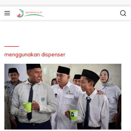
Langsung ke konten
menggunakan dispenser