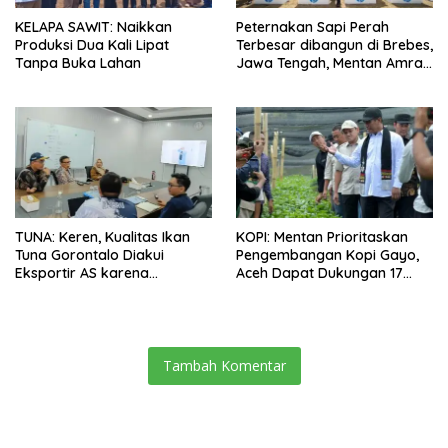
KELAPA SAWIT: Naikkan
Peternakan Sapi Perah
Produksi Dua Kali Lipat
Terbesar dibangun di Brebes,
Tanpa Buka Lahan
Jawa Tengah, Mentan Amran
Ingin Tidak akan Impor
TUNA: Keren, Kualitas Ikan
KOPI: Mentan Prioritaskan
Tuna Gorontalo Diakui
Pengembangan Kopi Gayo,
Eksportir AS karena
Aceh Dapat Dukungan 17
Berukuran Besar dan
Juta Bibit
Pasokan yang Terjaga
Tambah Komentar