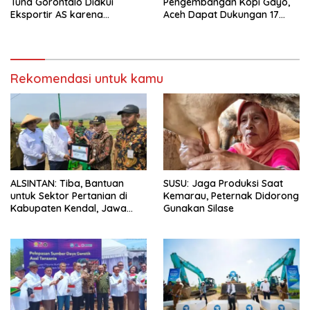
Tuna Gorontalo Diakui
Pengembangan Kopi Gayo,
Eksportir AS karena
Aceh Dapat Dukungan 17
Berukuran Besar dan
Juta Bibit
Pasokan yang Terjaga
Rekomendasi untuk kamu
ALSINTAN: Tiba, Bantuan
SUSU: Jaga Produksi Saat
untuk Sektor Pertanian di
Kemarau, Peternak Didorong
Kabupaten Kendal, Jawa
Gunakan Silase
Tengah