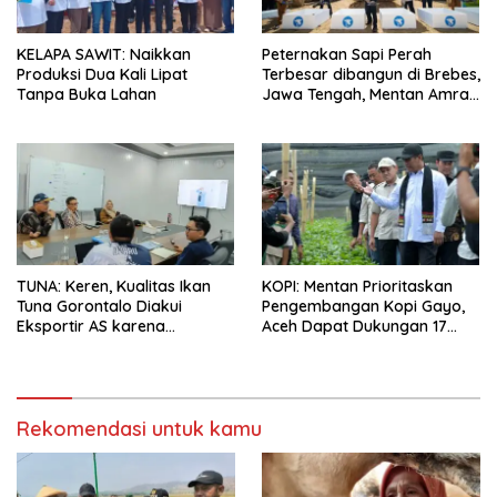
KELAPA SAWIT: Naikkan
Peternakan Sapi Perah
Produksi Dua Kali Lipat
Terbesar dibangun di Brebes,
Tanpa Buka Lahan
Jawa Tengah, Mentan Amran
Ingin Tidak akan Impor
TUNA: Keren, Kualitas Ikan
KOPI: Mentan Prioritaskan
Tuna Gorontalo Diakui
Pengembangan Kopi Gayo,
Eksportir AS karena
Aceh Dapat Dukungan 17
Berukuran Besar dan
Juta Bibit
Pasokan yang Terjaga
Rekomendasi untuk kamu