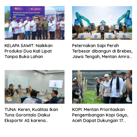
KELAPA SAWIT: Naikkan
Peternakan Sapi Perah
Produksi Dua Kali Lipat
Terbesar dibangun di Brebes,
Tanpa Buka Lahan
Jawa Tengah, Mentan Amran
Ingin Tidak akan Impor
TUNA: Keren, Kualitas Ikan
KOPI: Mentan Prioritaskan
Tuna Gorontalo Diakui
Pengembangan Kopi Gayo,
Eksportir AS karena
Aceh Dapat Dukungan 17
Berukuran Besar dan
Juta Bibit
Pasokan yang Terjaga