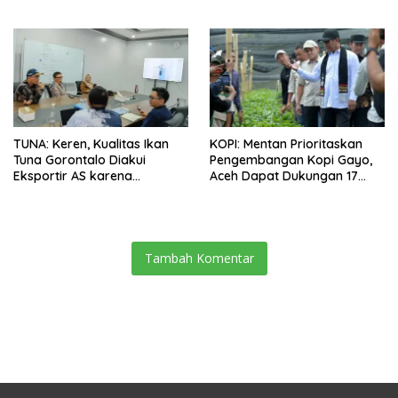
Ingin Tidak akan Impor
TUNA: Keren, Kualitas Ikan
KOPI: Mentan Prioritaskan
Tuna Gorontalo Diakui
Pengembangan Kopi Gayo,
Eksportir AS karena
Aceh Dapat Dukungan 17
Berukuran Besar dan
Juta Bibit
Pasokan yang Terjaga
Tambah Komentar