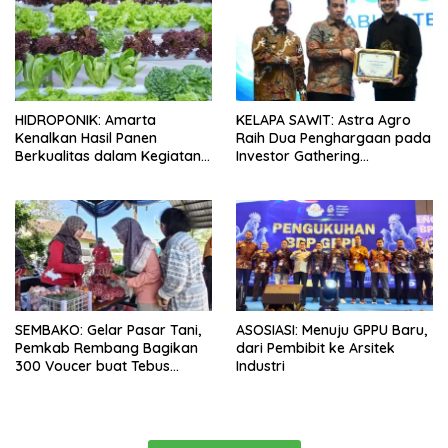
HIDROPONIK: Amarta
KELAPA SAWIT: Astra Agro
Kenalkan Hasil Panen
Raih Dua Penghargaan pada
Berkualitas dalam Kegiatan
Investor Gathering
Sambung Rasa Klaten, Jawa
Kabupaten Lamandau 2026
Tengah
SEMBAKO: Gelar Pasar Tani,
ASOSIASI: Menuju GPPU Baru,
Pemkab Rembang Bagikan
dari Pembibit ke Arsitek
300 Voucer buat Tebus
Industri
Murah