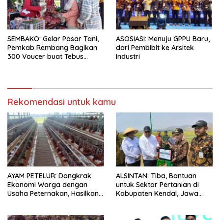
SEMBAKO: Gelar Pasar Tani,
ASOSIASI: Menuju GPPU Baru,
Pemkab Rembang Bagikan
dari Pembibit ke Arsitek
300 Voucer buat Tebus
Industri
Murah
Rekomendasi untuk kamu
AYAM PETELUR: Dongkrak
ALSINTAN: Tiba, Bantuan
Ekonomi Warga dengan
untuk Sektor Pertanian di
Usaha Peternakan, Hasilkan
Kabupaten Kendal, Jawa
100 Kg Telur Setiap Hari
Tengah