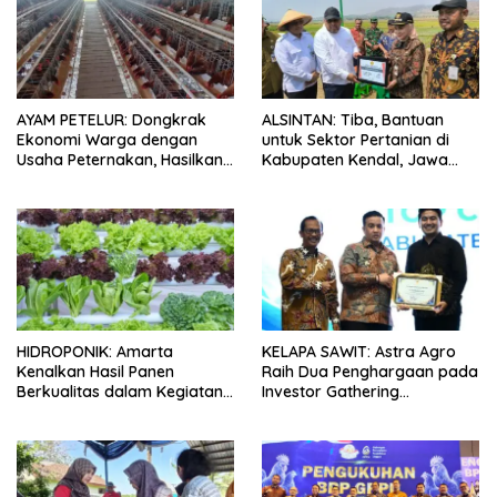
AYAM PETELUR: Dongkrak
ALSINTAN: Tiba, Bantuan
Ekonomi Warga dengan
untuk Sektor Pertanian di
Usaha Peternakan, Hasilkan
Kabupaten Kendal, Jawa
100 Kg Telur Setiap Hari
Tengah
HIDROPONIK: Amarta
KELAPA SAWIT: Astra Agro
Kenalkan Hasil Panen
Raih Dua Penghargaan pada
Berkualitas dalam Kegiatan
Investor Gathering
Sambung Rasa Klaten, Jawa
Kabupaten Lamandau 2026
Tengah