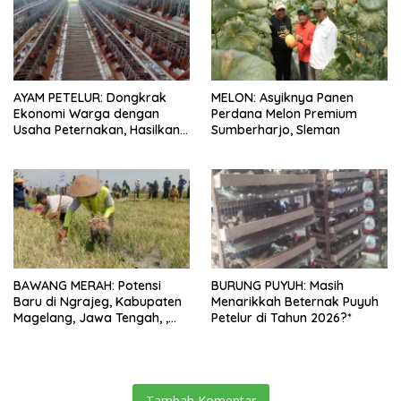
AYAM PETELUR: Dongkrak
MELON: Asyiknya Panen
Ekonomi Warga dengan
Perdana Melon Premium
Usaha Peternakan, Hasilkan
Sumberharjo, Sleman
100 Kg Telur Setiap Hari
BAWANG MERAH: Potensi
BURUNG PUYUH: Masih
Baru di Ngrajeg, Kabupaten
Menarikkah Beternak Puyuh
Magelang, Jawa Tengah, ,
Petelur di Tahun 2026?*
Petani Senang Bisa Panen
Tambah Komentar