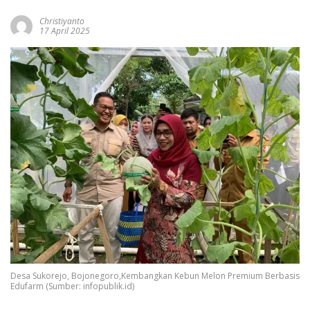
Christiyanto
17 April 2025
Desa Sukorejo, Bojonegoro,Kembangkan Kebun Melon Premium Berbasis
Edufarm (Sumber: infopublik.id)