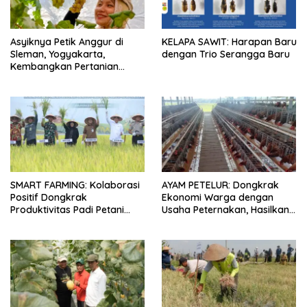
Asyiknya Petik Anggur di
KELAPA SAWIT: Harapan Baru
Sleman, Yogyakarta,
dengan Trio Serangga Baru
Kembangkan Pertanian
Kreatif
SMART FARMING: Kolaborasi
AYAM PETELUR: Dongkrak
Positif Dongkrak
Ekonomi Warga dengan
Produktivitas Padi Petani
Usaha Peternakan, Hasilkan
Bungaraya hingga 10 Persen
100 Kg Telur Setiap Hari