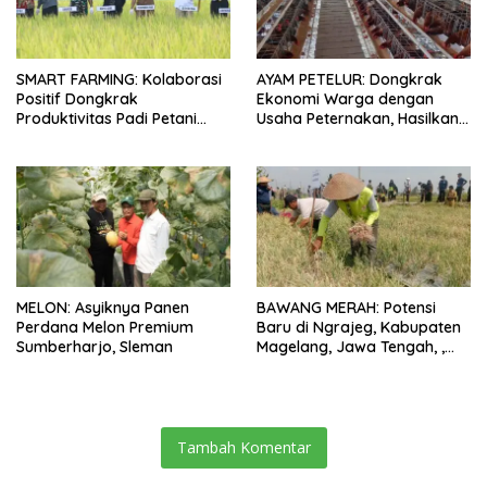
SMART FARMING: Kolaborasi
AYAM PETELUR: Dongkrak
Positif Dongkrak
Ekonomi Warga dengan
Produktivitas Padi Petani
Usaha Peternakan, Hasilkan
Bungaraya hingga 10 Persen
100 Kg Telur Setiap Hari
MELON: Asyiknya Panen
BAWANG MERAH: Potensi
Perdana Melon Premium
Baru di Ngrajeg, Kabupaten
Sumberharjo, Sleman
Magelang, Jawa Tengah, ,
Petani Senang Bisa Panen
Tambah Komentar