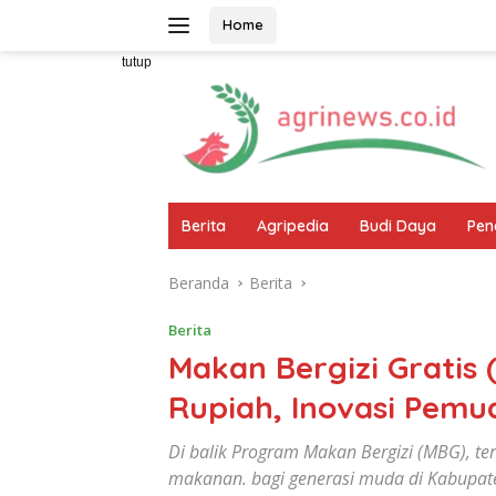
Langsung
Home
ke
konten
tutup
Berita
Agripedia
Budi Daya
Pen
Beranda
Berita
Berita
Makan Bergizi Gratis
Rupiah, Inovasi Pem
Di balik Program Makan Bergizi (MBG), te
makanan. bagi generasi muda di Kabupate