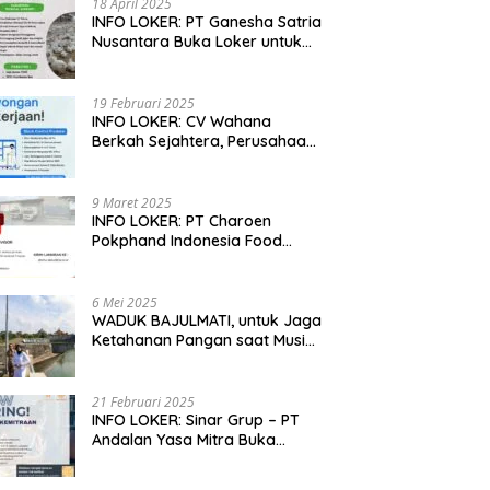
18 April 2025
INFO LOKER: PT Ganesha Satria
Nusantara Buka Loker untuk
Jabar, Jateng dan Jatim
19 Februari 2025
INFO LOKER: CV Wahana
Berkah Sejahtera, Perusahaan
Rumah Potong Ayam
Membuka Lowongan Kerja
9 Maret 2025
INFO LOKER: PT Charoen
Pokphand Indonesia Food
Division Cari Karyawan RPA di
Kebumen, Jateng
6 Mei 2025
WADUK BAJULMATI, untuk Jaga
Ketahanan Pangan saat Musim
Kemarau di Banyuwangi, Jawa
Timur
21 Februari 2025
INFO LOKER: Sinar Grup – PT
Andalan Yasa Mitra Buka
Lowongan untuk Madiun, Jatim
dan Kuningan, Jabar