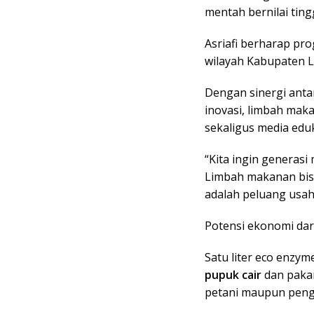
mentah bernilai tingg
Asriafi berharap pro
wilayah Kabupaten 
Dengan sinergi anta
inovasi, limbah mak
sekaligus media edu
“Kita ingin generasi
Limbah makanan bisa
adalah peluang usaha
Potensi ekonomi dar
Satu liter eco enzym
pupuk cair
dan pak
petani maupun pengu