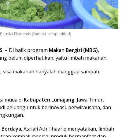
ernilai Ekonomis (Sumber: infopublik.id)
S –
Di balik program
Makan Bergizi (MBG)
,
ang belum diperhatikan, yaitu limbah makanan.
, sisa makanan hanyalah dianggap sampah.
si muda di
Kabupaten Lumajang
, Jawa Timur,
adi peluang untuk berinovasi, berwirausaha, dan
ingkungan.
 Berdaya
, Asriafi Ath Thaariq menyatakan, limbah
tkan kembali menjadi produk bermanfaat dan