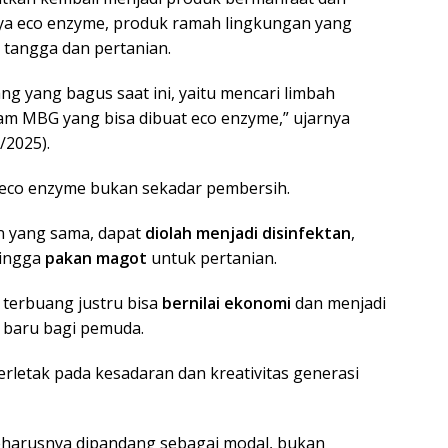
unya eco enzyme, produk ramah lingkungan yang
tangga dan pertanian.
g yang bagus saat ini, yaitu mencari limbah
m MBG yang bisa dibuat eco enzyme,” ujarnya
/2025).
 eco enzyme bukan sekadar pembersih.
n yang sama, dapat
diolah menjadi disinfektan
,
ingga
pakan magot
untuk pertanian.
terbuang justru bisa
bernilai ekonomi
dan menjadi
 baru bagi pemuda.
erletak pada kesadaran dan kreativitas generasi
harusnya dipandang sebagai modal, bukan