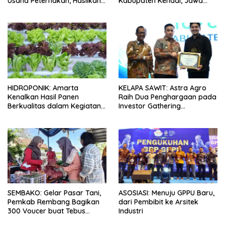
Usaha Peternakan, Hasilkan
Kabupaten Kendal, Jawa
100 Kg Telur Setiap Hari
Tengah
HIDROPONIK: Amarta
KELAPA SAWIT: Astra Agro
Kenalkan Hasil Panen
Raih Dua Penghargaan pada
Berkualitas dalam Kegiatan
Investor Gathering
Sambung Rasa Klaten, Jawa
Kabupaten Lamandau 2026
Tengah
SEMBAKO: Gelar Pasar Tani,
ASOSIASI: Menuju GPPU Baru,
Pemkab Rembang Bagikan
dari Pembibit ke Arsitek
300 Voucer buat Tebus
Industri
Murah