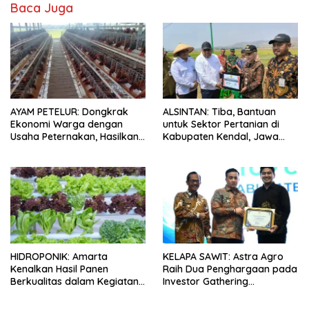
Baca Juga
AYAM PETELUR: Dongkrak
ALSINTAN: Tiba, Bantuan
Ekonomi Warga dengan
untuk Sektor Pertanian di
Usaha Peternakan, Hasilkan
Kabupaten Kendal, Jawa
100 Kg Telur Setiap Hari
Tengah
HIDROPONIK: Amarta
KELAPA SAWIT: Astra Agro
Kenalkan Hasil Panen
Raih Dua Penghargaan pada
Berkualitas dalam Kegiatan
Investor Gathering
Sambung Rasa Klaten, Jawa
Kabupaten Lamandau 2026
Tengah