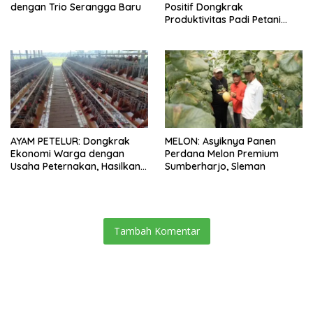
dengan Trio Serangga Baru
Positif Dongkrak
Produktivitas Padi Petani
Bungaraya hingga 10 Persen
AYAM PETELUR: Dongkrak
MELON: Asyiknya Panen
Ekonomi Warga dengan
Perdana Melon Premium
Usaha Peternakan, Hasilkan
Sumberharjo, Sleman
100 Kg Telur Setiap Hari
Tambah Komentar