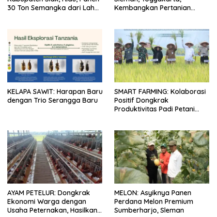
30 Ton Semangka dari Lahan
Kembangkan Pertanian
Tidur…
Kreatif
KELAPA SAWIT: Harapan Baru
SMART FARMING: Kolaborasi
dengan Trio Serangga Baru
Positif Dongkrak
Produktivitas Padi Petani
Bungaraya hingga 10 Persen
AYAM PETELUR: Dongkrak
MELON: Asyiknya Panen
Ekonomi Warga dengan
Perdana Melon Premium
Usaha Peternakan, Hasilkan
Sumberharjo, Sleman