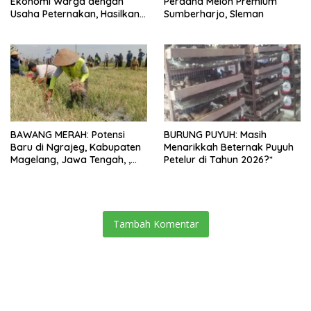
Ekonomi Warga dengan
Perdana Melon Premium
Usaha Peternakan, Hasilkan
Sumberharjo, Sleman
100 Kg Telur Setiap Hari
BAWANG MERAH: Potensi
BURUNG PUYUH: Masih
Baru di Ngrajeg, Kabupaten
Menarikkah Beternak Puyuh
Magelang, Jawa Tengah, ,
Petelur di Tahun 2026?*
Petani Senang Bisa Panen
Tambah Komentar