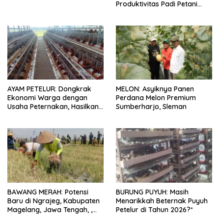
Produktivitas Padi Petani
Bungaraya hingga 10 Persen
AYAM PETELUR: Dongkrak
MELON: Asyiknya Panen
Ekonomi Warga dengan
Perdana Melon Premium
Usaha Peternakan, Hasilkan
Sumberharjo, Sleman
100 Kg Telur Setiap Hari
BAWANG MERAH: Potensi
BURUNG PUYUH: Masih
Baru di Ngrajeg, Kabupaten
Menarikkah Beternak Puyuh
Magelang, Jawa Tengah, ,
Petelur di Tahun 2026?*
Petani Senang Bisa Panen