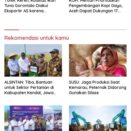
TUNA: Keren, Kualitas Ikan
KOPI: Mentan Prioritaskan
Tuna Gorontalo Diakui
Pengembangan Kopi Gayo,
Eksportir AS karena
Aceh Dapat Dukungan 17
Berukuran Besar dan
Juta Bibit
Pasokan yang Terjaga
Rekomendasi untuk kamu
ALSINTAN: Tiba, Bantuan
SUSU: Jaga Produksi Saat
untuk Sektor Pertanian di
Kemarau, Peternak Didorong
Kabupaten Kendal, Jawa
Gunakan Silase
Tengah