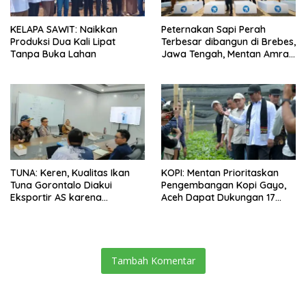
KELAPA SAWIT: Naikkan
Peternakan Sapi Perah
Produksi Dua Kali Lipat
Terbesar dibangun di Brebes,
Tanpa Buka Lahan
Jawa Tengah, Mentan Amran
Ingin Tidak akan Impor
TUNA: Keren, Kualitas Ikan
KOPI: Mentan Prioritaskan
Tuna Gorontalo Diakui
Pengembangan Kopi Gayo,
Eksportir AS karena
Aceh Dapat Dukungan 17
Berukuran Besar dan
Juta Bibit
Pasokan yang Terjaga
Tambah Komentar