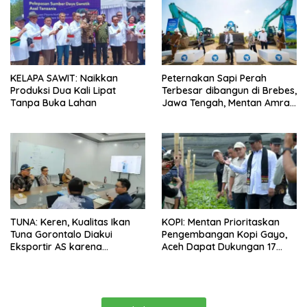
KELAPA SAWIT: Naikkan
Peternakan Sapi Perah
Produksi Dua Kali Lipat
Terbesar dibangun di Brebes,
Tanpa Buka Lahan
Jawa Tengah, Mentan Amran
Ingin Tidak akan Impor
TUNA: Keren, Kualitas Ikan
KOPI: Mentan Prioritaskan
Tuna Gorontalo Diakui
Pengembangan Kopi Gayo,
Eksportir AS karena
Aceh Dapat Dukungan 17
Berukuran Besar dan
Juta Bibit
Pasokan yang Terjaga