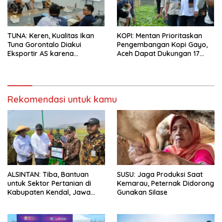
TUNA: Keren, Kualitas Ikan
KOPI: Mentan Prioritaskan
Tuna Gorontalo Diakui
Pengembangan Kopi Gayo,
Eksportir AS karena
Aceh Dapat Dukungan 17
Berukuran Besar dan
Juta Bibit
Pasokan yang Terjaga
Rekomendasi untuk kamu
ALSINTAN: Tiba, Bantuan
SUSU: Jaga Produksi Saat
untuk Sektor Pertanian di
Kemarau, Peternak Didorong
Kabupaten Kendal, Jawa
Gunakan Silase
Tengah