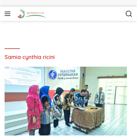
Langsung ke konten
Samia cynthia ricini