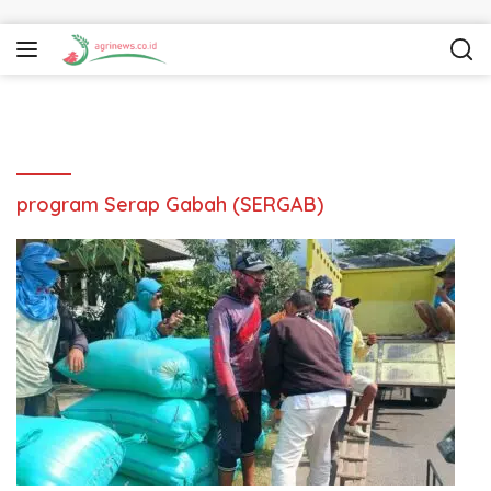
Langsung ke konten
program Serap Gabah (SERGAB)