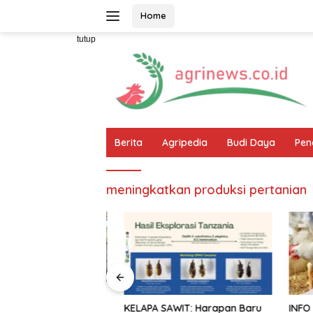
Langsung
Home
ke
konten
tutup
Berita
Agripedia
Budi Daya
Pen
meningkatkan produksi pertanian
 Mengapa Harus
KELAPA SAWIT: Harapan Baru
INFO LOK