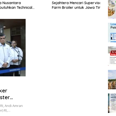
usantara
Sejahtera Mencari Supervisor
Posit
hkan Technical
Farm Broiler untuk Jawa Timur
Padi 
untuk Wilayah Jabar,
10 Pe
an Jatim
ker
ster
RI, Andi Amran
r) RI,…