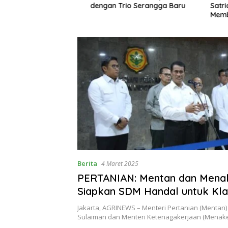
rah?
dengan Trio Serangga Baru
Satria N
Membutu
Support 
Jateng d
Berita
4 Maret 2025
PERTANIAN: Mentan dan Mena
Siapkan SDM Handal untuk Kla
Pertanian Modern
Jakarta, AGRINEWS – Menteri Pertanian (Mentan) 
Sulaiman dan Menteri Ketenagakerjaan (Menake