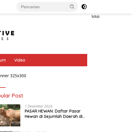
tutup
bum
Video
ular Post
1 Desember 2024
PASAR HEWAN: Daftar Pasar
Hewan di Sejumlah Daerah di
Provinsi Jawa Tengah
T FARMING: Kolaborasi
AYAM PETELUR: Dongkrak
M