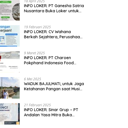
18 April 2025
if Dongkrak Produktivitas
Ekonomi Warga dengan Usaha
P
INFO LOKER: PT Ganesha Satria
Petani Bungaraya hingga
Peternakan, Hasilkan 100 Kg
S
Nusantara Buka Loker untuk
rsen
Telur Setiap Hari
Jabar, Jateng dan Jatim
19 Februari 2025
INFO LOKER: CV Wahana
Berkah Sejahtera, Perusahaan
Rumah Potong Ayam
Membuka Lowongan Kerja
9 Maret 2025
INFO LOKER: PT Charoen
Pokphand Indonesia Food
Division Cari Karyawan RPA di
Kebumen, Jateng
6 Mei 2025
WADUK BAJULMATI, untuk Jaga
Ketahanan Pangan saat Musim
Kemarau di Banyuwangi, Jawa
Timur
21 Februari 2025
INFO LOKER: Sinar Grup – PT
Andalan Yasa Mitra Buka
Lowongan untuk Madiun, Jatim
dan Kuningan, Jabar