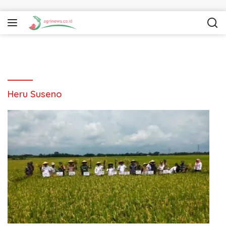
Langsung ke konten
Heru Suseno