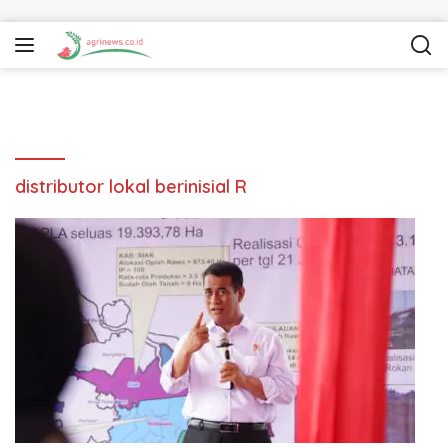
Langsung ke konten
distributor lokal berinisial R