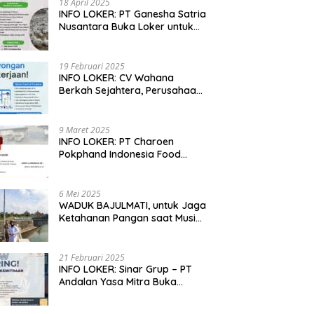
18 April 2025
a Nusantara
Sejahtera Mencari Supervisor
P
INFO LOKER: PT Ganesha Satria
utuhkan Technical
Farm Broiler untuk Jawa Timur
P
Nusantara Buka Loker untuk
rt untuk Wilayah Jabar,
1
Jabar, Jateng dan Jatim
ng dan Jatim
19 Februari 2025
INFO LOKER: CV Wahana
Berkah Sejahtera, Perusahaan
Rumah Potong Ayam
Membuka Lowongan Kerja
9 Maret 2025
INFO LOKER: PT Charoen
Pokphand Indonesia Food
Division Cari Karyawan RPA di
Kebumen, Jateng
6 Mei 2025
WADUK BAJULMATI, untuk Jaga
Ketahanan Pangan saat Musim
Kemarau di Banyuwangi, Jawa
Timur
21 Februari 2025
INFO LOKER: Sinar Grup – PT
Andalan Yasa Mitra Buka
Lowongan untuk Madiun, Jatim
dan Kuningan, Jabar