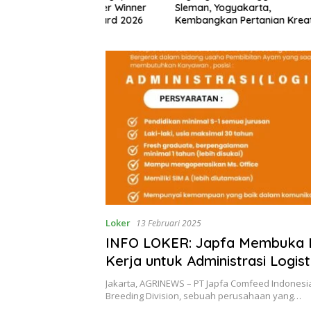
ih Silver Winner
Sleman, Yogyakarta,
sering D
ions Award 2026
Kembangkan Pertanian Kreatif
Loker
13 Februari 2025
INFO LOKER: Japfa Membuka
Kerja untuk Administrasi Logist
Jakarta, AGRINEWS – PT Japfa Comfeed Indonesia
Breeding Division, sebuah perusahaan yang…