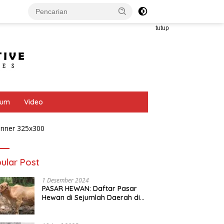
tutup
bum
Video
ular Post
1 Desember 2024
PASAR HEWAN: Daftar Pasar
Hewan di Sejumlah Daerah di
Provinsi Jawa Tengah
LOKER: PT. Ganesha
INFO LOKER: PT. Semesta Mitra
S