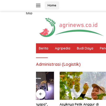
Langsung
Home
ke
konten
tutup
Berita
Agripedia
Budi Daya
Pen
Administrasi (Logistik)
apet Menyapa”,
Asyiknya Petik Anggur di
SAPI PER