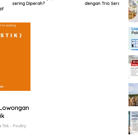
iperah?
dengan Trio Serangga Baru
Satri
Memb
Suppo
Jate
 Lowongan
ik
 Tbk – Poultry