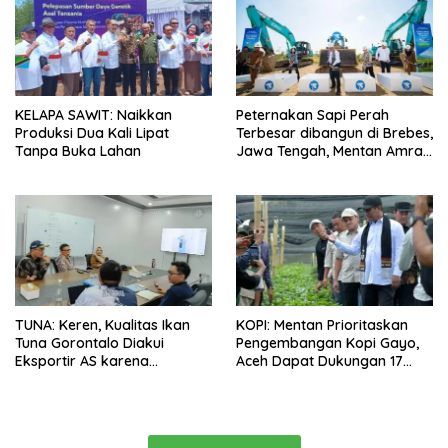
KELAPA SAWIT: Naikkan
Peternakan Sapi Perah
Produksi Dua Kali Lipat
Terbesar dibangun di Brebes,
Tanpa Buka Lahan
Jawa Tengah, Mentan Amran
Ingin Tidak akan Impor
TUNA: Keren, Kualitas Ikan
KOPI: Mentan Prioritaskan
Tuna Gorontalo Diakui
Pengembangan Kopi Gayo,
Eksportir AS karena
Aceh Dapat Dukungan 17
Berukuran Besar dan
Juta Bibit
Pasokan yang Terjaga