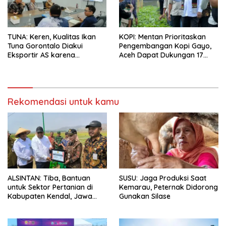
TUNA: Keren, Kualitas Ikan
KOPI: Mentan Prioritaskan
Tuna Gorontalo Diakui
Pengembangan Kopi Gayo,
Eksportir AS karena
Aceh Dapat Dukungan 17
Berukuran Besar dan
Juta Bibit
Pasokan yang Terjaga
Rekomendasi untuk kamu
ALSINTAN: Tiba, Bantuan
SUSU: Jaga Produksi Saat
untuk Sektor Pertanian di
Kemarau, Peternak Didorong
Kabupaten Kendal, Jawa
Gunakan Silase
Tengah