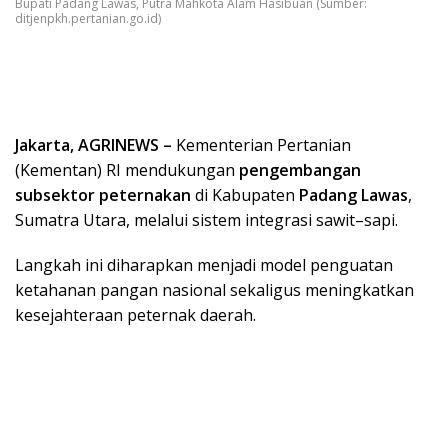
Bupati Padang Lawas, Putra Mahkota Alam Hasibuan (Sumber:
ditjenpkh.pertanian.go.id)
Jakarta, AGRINEWS –
Kementerian Pertanian
(Kementan) RI mendukungan
pengembangan
subsektor peternakan
di Kabupaten
Padang Lawas
,
Sumatra Utara, melalui sistem integrasi sawit–sapi.
Langkah ini diharapkan menjadi model penguatan
ketahanan pangan nasional sekaligus meningkatkan
kesejahteraan peternak daerah.