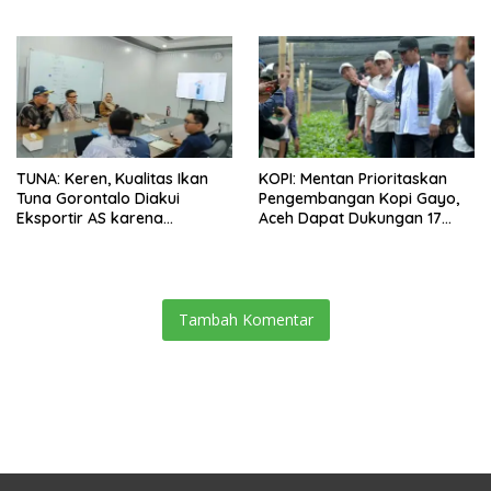
Ingin Tidak akan Impor
TUNA: Keren, Kualitas Ikan
KOPI: Mentan Prioritaskan
Tuna Gorontalo Diakui
Pengembangan Kopi Gayo,
Eksportir AS karena
Aceh Dapat Dukungan 17
Berukuran Besar dan
Juta Bibit
Pasokan yang Terjaga
Tambah Komentar