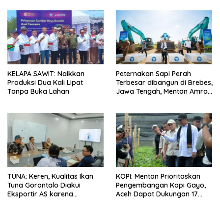
KELAPA SAWIT: Naikkan
Peternakan Sapi Perah
Produksi Dua Kali Lipat
Terbesar dibangun di Brebes,
Tanpa Buka Lahan
Jawa Tengah, Mentan Amran
Ingin Tidak akan Impor
TUNA: Keren, Kualitas Ikan
KOPI: Mentan Prioritaskan
Tuna Gorontalo Diakui
Pengembangan Kopi Gayo,
Eksportir AS karena
Aceh Dapat Dukungan 17
Berukuran Besar dan
Juta Bibit
Pasokan yang Terjaga