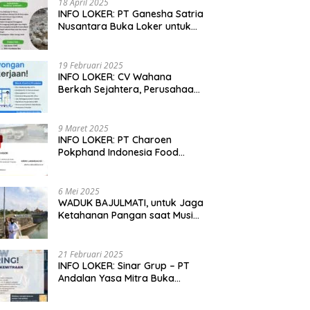
18 April 2025
INFO LOKER: PT Ganesha Satria
Nusantara Buka Loker untuk
Jabar, Jateng dan Jatim
19 Februari 2025
INFO LOKER: CV Wahana
Berkah Sejahtera, Perusahaan
Rumah Potong Ayam
Membuka Lowongan Kerja
9 Maret 2025
INFO LOKER: PT Charoen
Pokphand Indonesia Food
Division Cari Karyawan RPA di
Kebumen, Jateng
6 Mei 2025
WADUK BAJULMATI, untuk Jaga
Ketahanan Pangan saat Musim
Kemarau di Banyuwangi, Jawa
Timur
21 Februari 2025
INFO LOKER: Sinar Grup – PT
Andalan Yasa Mitra Buka
Lowongan untuk Madiun, Jatim
dan Kuningan, Jabar