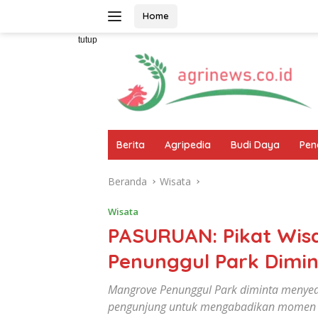
Langsung
Home
ke
konten
tutup
Berita
Agripedia
Budi Daya
Pen
Beranda
Wisata
Wisata
PASURUAN: Pikat Wis
Penunggul Park Dimi
Mangrove Penunggul Park diminta menyed
pengunjung untuk mengabadikan momen 