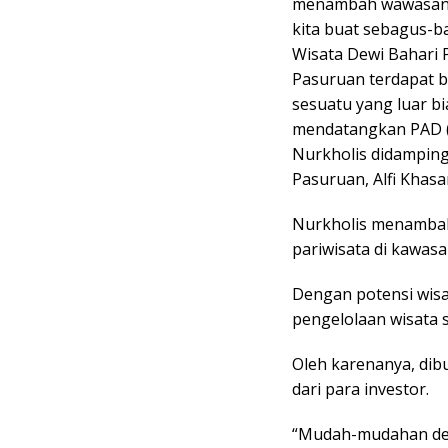
menambah wawasan d
kita buat sebagus-
Wisata Dewi Bahari 
Pasuruan terdapat b
sesuatu yang luar bi
mendatangkan PAD (p
Nurkholis didamping
Pasuruan, Alfi Khasa
Nurkholis menamba
pariwisata di kawas
Dengan potensi wisa
pengelolaan wisata s
Oleh karenanya, dib
dari para investor.
“Mudah-mudahan de