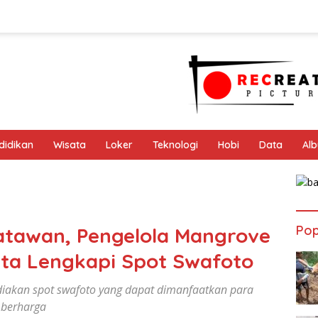
didikan
Wisata
Loker
Teknologi
Hobi
Data
Al
Pop
atawan, Pengelola Mangrove
nta Lengkapi Spot Swafoto
iakan spot swafoto yang dapat dimanfaatkan para
berharga