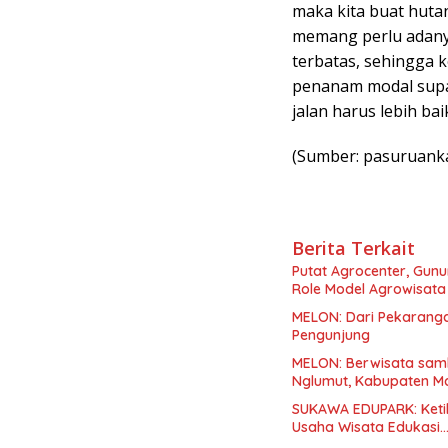
maka kita buat huta
memang perlu adany
terbatas, sehingga k
penanam modal supay
jalan harus lebih bai
(Sumber: pasuruanka
Berita Terkait
Putat Agrocenter, Gunu
Role Model Agrowisata
MELON: Dari Pekaranga
Pengunjung
MELON: Berwisata samb
Nglumut, Kabupaten M
SUKAWA EDUPARK: Ketika
Usaha Wisata Edukasi