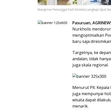
Mangrove Penunggul Park Diminta Lengkapi Spot Sw
Pasuruan, AGRINEW
Nurkholis mendoron
mengoptimalkan Pon
baru saja diresmikan
Targetnya, ke depan
andalan, tidak hany
juga skala regional.
Menurut Plt. Kepala
juga mempunyai hobi
wisata dapat dilaku
menarik.