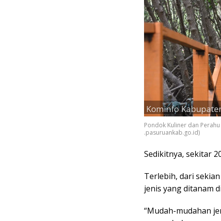
Pondok Kuliner dan Perahu 
.pasuruankab.go.id)
Sedikitnya, sekitar 
Terlebih, dari sekia
jenis yang ditanam d
“Mudah-mudahan jeni