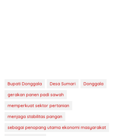
Bupati Donggala
Desa Sumari
Donggala
gerakan panen padi sawah
memperkuat sektor pertanian
menjaga stabilitas pangan
sebagai penopang utama ekonomi masyarakat