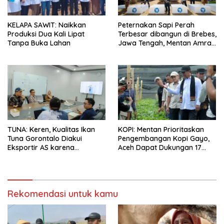
KELAPA SAWIT: Naikkan
Peternakan Sapi Perah
Produksi Dua Kali Lipat
Terbesar dibangun di Brebes,
Tanpa Buka Lahan
Jawa Tengah, Mentan Amran
Ingin Tidak akan Impor
TUNA: Keren, Kualitas Ikan
KOPI: Mentan Prioritaskan
Tuna Gorontalo Diakui
Pengembangan Kopi Gayo,
Eksportir AS karena
Aceh Dapat Dukungan 17
Berukuran Besar dan
Juta Bibit
Pasokan yang Terjaga
Rekomendasi untuk kamu