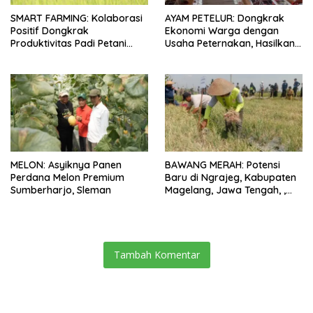
SMART FARMING: Kolaborasi
AYAM PETELUR: Dongkrak
Positif Dongkrak
Ekonomi Warga dengan
Produktivitas Padi Petani
Usaha Peternakan, Hasilkan
Bungaraya hingga 10 Persen
100 Kg Telur Setiap Hari
MELON: Asyiknya Panen
BAWANG MERAH: Potensi
Perdana Melon Premium
Baru di Ngrajeg, Kabupaten
Sumberharjo, Sleman
Magelang, Jawa Tengah, ,
Petani Senang Bisa Panen
Tambah Komentar