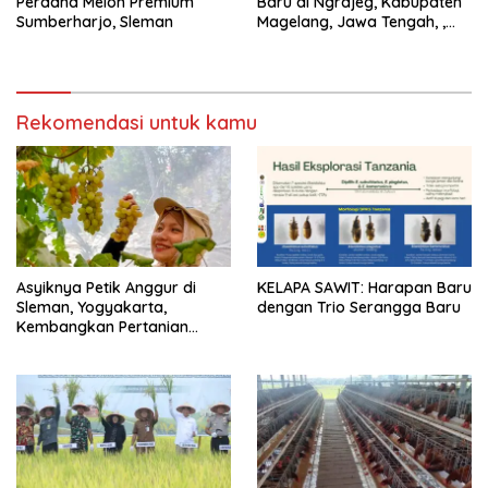
Perdana Melon Premium
Baru di Ngrajeg, Kabupaten
Sumberharjo, Sleman
Magelang, Jawa Tengah, ,
Petani Senang Bisa Panen
Rekomendasi untuk kamu
Asyiknya Petik Anggur di
KELAPA SAWIT: Harapan Baru
Sleman, Yogyakarta,
dengan Trio Serangga Baru
Kembangkan Pertanian
Kreatif