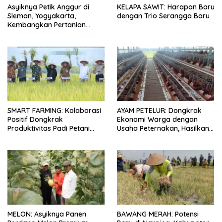
Asyiknya Petik Anggur di
KELAPA SAWIT: Harapan Baru
Sleman, Yogyakarta,
dengan Trio Serangga Baru
Kembangkan Pertanian
Kreatif
SMART FARMING: Kolaborasi
AYAM PETELUR: Dongkrak
Positif Dongkrak
Ekonomi Warga dengan
Produktivitas Padi Petani
Usaha Peternakan, Hasilkan
Bungaraya hingga 10 Persen
100 Kg Telur Setiap Hari
MELON: Asyiknya Panen
BAWANG MERAH: Potensi