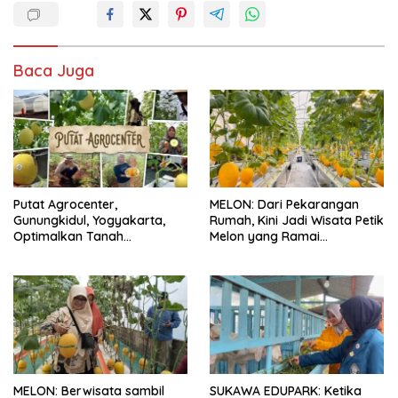
Baca Juga
Putat Agrocenter,
MELON: Dari Pekarangan
Gunungkidul, Yogyakarta,
Rumah, Kini Jadi Wisata Petik
Optimalkan Tanah
Melon yang Ramai
Kelurahan, Jadi Role Model
Pengunjung
Agrowisata Baru
MELON: Berwisata sambil
SUKAWA EDUPARK: Ketika