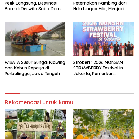
Petik Langsung, Destinasi
Peternakan Kambing dari
Baru di Deswita Sabo Dam
Hulu hingga Hilir, Menjadi
Nglumut, Kabupaten
Usaha Wisata Edukasi…
Magelang, Jawa Tengah
WISATA Susur Sungai Klawing
Stroberi : 2026 NONSAN
dan Kebun Pepaya di
STRAWBERRY Festival in
Purbalingga, Jawa Tengah
Jakarta, Pamerkan
Pertanian Korea Selatan
Digelar hingga Minggu
(8/2/2026)
Rekomendasi untuk kamu