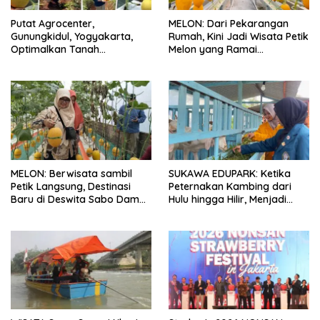
Putat Agrocenter,
MELON: Dari Pekarangan
Gunungkidul, Yogyakarta,
Rumah, Kini Jadi Wisata Petik
Optimalkan Tanah
Melon yang Ramai
Kelurahan, Jadi Role Model
Pengunjung
Agrowisata Baru
MELON: Berwisata sambil
SUKAWA EDUPARK: Ketika
Petik Langsung, Destinasi
Peternakan Kambing dari
Baru di Deswita Sabo Dam
Hulu hingga Hilir, Menjadi
Nglumut, Kabupaten
Usaha Wisata Edukasi…
Magelang, Jawa Tengah