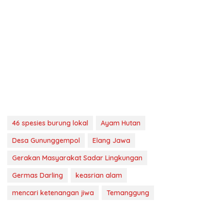
46 spesies burung lokal
Ayam Hutan
Desa Gununggempol
Elang Jawa
Gerakan Masyarakat Sadar Lingkungan
Germas Darling
keasrian alam
mencari ketenangan jiwa
Temanggung