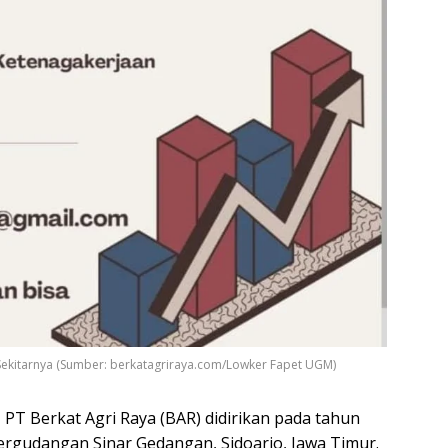
ekitarnya (Sumber: berkatagriraya.com/Lowker Fapet UGM)
–
PT Berkat Agri Raya (BAR) didirikan pada tahun
Pergudangan Sinar Gedangan, Sidoarjo, Jawa Timur.