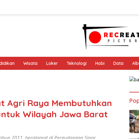
didikan
Wisata
Loker
Teknologi
Hobi
Data
Al
Pop
at Agri Raya Membutuhkan
untuk Wilayah Jawa Barat
 tahun 2011, beralamat di Pergudangan Sinar