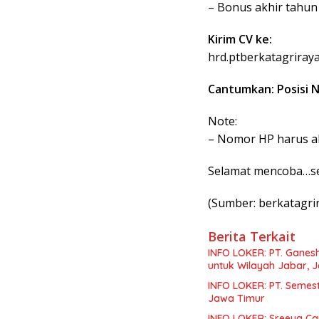
– Bonus akhir tahun
Kirim CV ke:
hrd.ptberkatagrira
Cantumkan: Posisi 
Note:
– Nomor HP harus ak
Selamat mencoba…s
(Sumber: berkatagr
Berita Terkait
INFO LOKER: PT. Ganes
untuk Wilayah Jabar, 
INFO LOKER: PT. Semest
Jawa Timur
INFO LOKER: Sreeya Ca