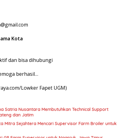
ya@gmail.com
Nama Kota
tif dan bisa dihubungi
emoga berhasil…
iraya.com/Lowker Fapet UGM)
ha Satria Nusantara Membutuhkan Technical Support
Jateng dan Jatim
a Mitra Sejahtera Mencari Supervisor Farm Broiler untuk
ri GP Farm Supervisor untuk Nganjuk, Jawa Timur