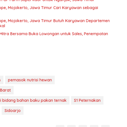
ope, Mojokerto, Jawa Timur Cari Karyawan sebagai
Hope, Mojokerto, Jawa Timur Butuh Karyawan Departemen
kal
 Mitra Bersama Buka Lowongan untuk Sales, Penempatan
n
pemasok nutrisi hewan
Barat
di bidang bahan baku pakan ternak
S1 Peternakan
Sidoarjo