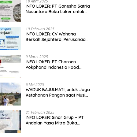
18 April 2025
INFO LOKER: PT Ganesha Satria
Nusantara Buka Loker untuk
Jabar, Jateng dan Jatim
19 Februari 2025
INFO LOKER: CV Wahana
Berkah Sejahtera, Perusahaan
Rumah Potong Ayam
Membuka Lowongan Kerja
9 Maret 2025
INFO LOKER: PT Charoen
Pokphand Indonesia Food
Division Cari Karyawan RPA di
Kebumen, Jateng
6 Mei 2025
WADUK BAJULMATI, untuk Jaga
Ketahanan Pangan saat Musim
Kemarau di Banyuwangi, Jawa
Timur
21 Februari 2025
INFO LOKER: Sinar Grup – PT
Andalan Yasa Mitra Buka
Lowongan untuk Madiun, Jatim
dan Kuningan, Jabar