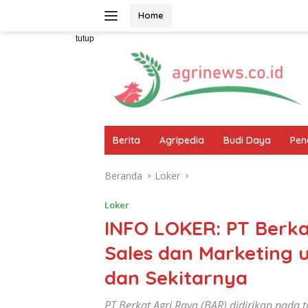
Langsung
Home
ke
konten
tutup
Berita
Agripedia
Budi Daya
Pen
Beranda
Loker
Loker
INFO LOKER: PT Berk
Sales dan Marketing 
dan Sekitarnya
PT Berkat Agri Raya (BAR) didirikan pada