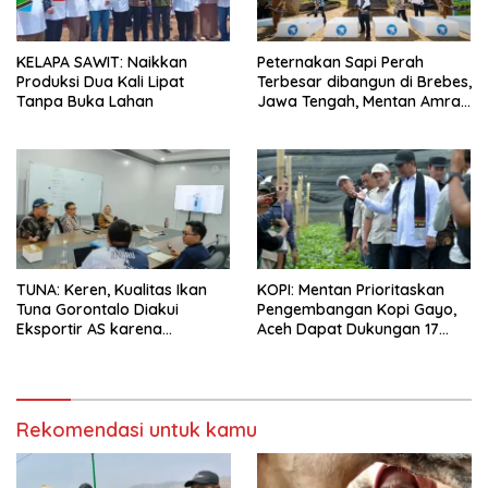
KELAPA SAWIT: Naikkan
Peternakan Sapi Perah
Produksi Dua Kali Lipat
Terbesar dibangun di Brebes,
Tanpa Buka Lahan
Jawa Tengah, Mentan Amran
Ingin Tidak akan Impor
TUNA: Keren, Kualitas Ikan
KOPI: Mentan Prioritaskan
Tuna Gorontalo Diakui
Pengembangan Kopi Gayo,
Eksportir AS karena
Aceh Dapat Dukungan 17
Berukuran Besar dan
Juta Bibit
Pasokan yang Terjaga
Rekomendasi untuk kamu