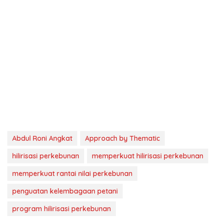
Abdul Roni Angkat
Approach by Thematic
hilirisasi perkebunan
memperkuat hilirisasi perkebunan
memperkuat rantai nilai perkebunan
penguatan kelembagaan petani
program hilirisasi perkebunan