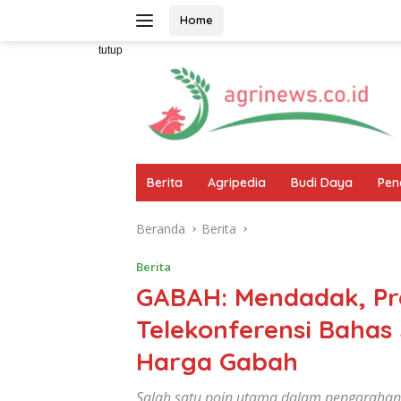
Langsung
Home
ke
konten
tutup
Berita
Agripedia
Budi Daya
Pen
Beranda
Berita
Berita
GABAH: Mendadak, Pr
Telekonferensi Baha
Harga Gabah
Salah satu poin utama dalam pengarahan