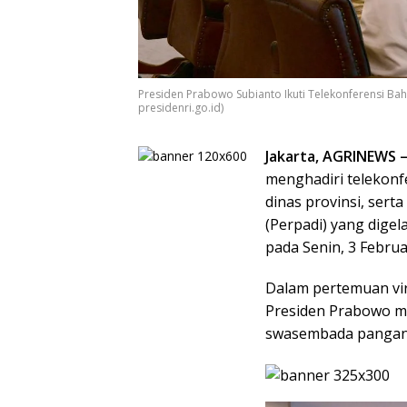
Presiden Prabowo Subianto Ikuti Telekonferensi 
presidenri.go.id)
Jakarta, AGRINEWS 
menghadiri telekonf
dinas provinsi, ser
(Perpadi) yang digel
pada Senin, 3 Februa
Dalam pertemuan virt
Presiden Prabowo m
swasembada pangan