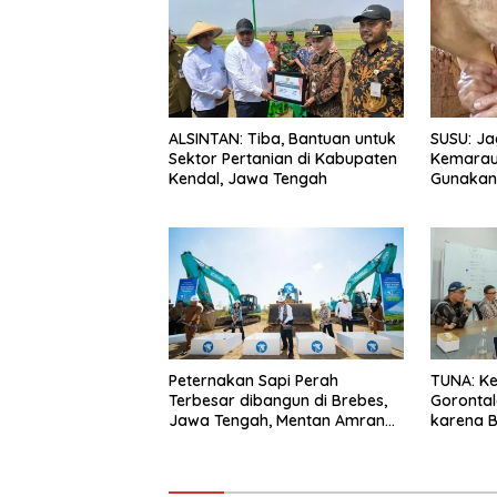
ALSINTAN: Tiba, Bantuan untuk
SUSU: Ja
Sektor Pertanian di Kabupaten
Kemarau
Kendal, Jawa Tengah
Gunakan 
Peternakan Sapi Perah
TUNA: Ke
Terbesar dibangun di Brebes,
Gorontal
Jawa Tengah, Mentan Amran
karena B
Ingin Tidak akan Impor
Pasokan