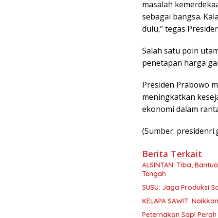
masalah kemerdekaan
sebagai bangsa. Kal
dulu,” tegas Preside
Salah satu poin uta
penetapan harga gab
Presiden Prabowo me
meningkatkan kesej
ekonomi dalam rantai
(Sumber: presidenri.g
Berita Terkait
ALSINTAN: Tiba, Bantua
Tengah
SUSU: Jaga Produksi S
KELAPA SAWIT: Naikkan
Peternakan Sapi Perah