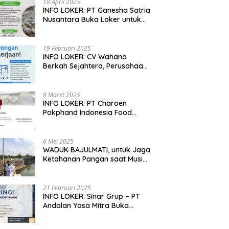
18 April 2025
INFO LOKER: PT Ganesha Satria
Nusantara Buka Loker untuk
Jabar, Jateng dan Jatim
19 Februari 2025
INFO LOKER: CV Wahana
Berkah Sejahtera, Perusahaan
Rumah Potong Ayam
Membuka Lowongan Kerja
9 Maret 2025
INFO LOKER: PT Charoen
Pokphand Indonesia Food
Division Cari Karyawan RPA di
Kebumen, Jateng
6 Mei 2025
WADUK BAJULMATI, untuk Jaga
Ketahanan Pangan saat Musim
Kemarau di Banyuwangi, Jawa
Timur
21 Februari 2025
INFO LOKER: Sinar Grup – PT
Andalan Yasa Mitra Buka
Lowongan untuk Madiun, Jatim
dan Kuningan, Jabar