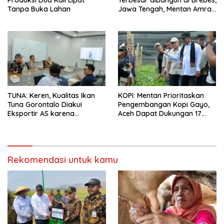
Produksi Dua Kali Lipat
Terbesar dibangun di Brebes,
Tanpa Buka Lahan
Jawa Tengah, Mentan Amran
Ingin Tidak akan Impor
TUNA: Keren, Kualitas Ikan
KOPI: Mentan Prioritaskan
Tuna Gorontalo Diakui
Pengembangan Kopi Gayo,
Eksportir AS karena
Aceh Dapat Dukungan 17
Berukuran Besar dan
Juta Bibit
Pasokan yang Terjaga
Rekomendasi untuk kamu