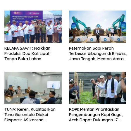
Tengah
KELAPA SAWIT: Naikkan
Peternakan Sapi Perah
Produksi Dua Kali Lipat
Terbesar dibangun di Brebes,
Tanpa Buka Lahan
Jawa Tengah, Mentan Amran
Ingin Tidak akan Impor
TUNA: Keren, Kualitas Ikan
KOPI: Mentan Prioritaskan
Tuna Gorontalo Diakui
Pengembangan Kopi Gayo,
Eksportir AS karena
Aceh Dapat Dukungan 17
Berukuran Besar dan
Juta Bibit
Pasokan yang Terjaga