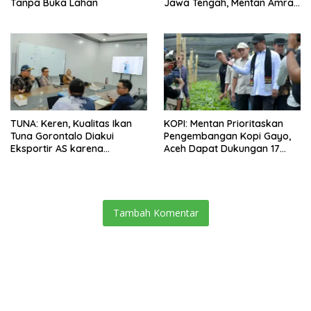
Tanpa Buka Lahan
Jawa Tengah, Mentan Amran
Ingin Tidak akan Impor
TUNA: Keren, Kualitas Ikan
KOPI: Mentan Prioritaskan
Tuna Gorontalo Diakui
Pengembangan Kopi Gayo,
Eksportir AS karena
Aceh Dapat Dukungan 17
Berukuran Besar dan
Juta Bibit
Pasokan yang Terjaga
Tambah Komentar