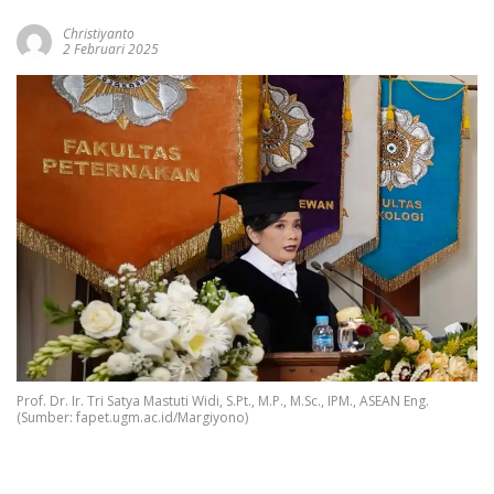
Christiyanto
2 Februari 2025
Prof. Dr. Ir. Tri Satya Mastuti Widi, S.Pt., M.P., M.Sc., IPM., ASEAN Eng.
(Sumber: fapet.ugm.ac.id/Margiyono)