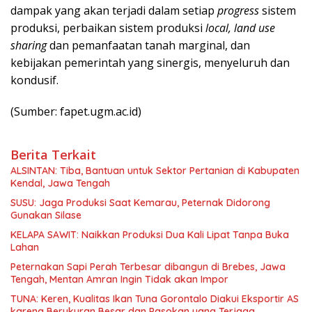
dampak yang akan terjadi dalam setiap
progress
sistem
produksi, perbaikan sistem produksi
local, land use
sharing
dan pemanfaatan tanah marginal, dan
kebijakan pemerintah yang sinergis, menyeluruh dan
kondusif.
(Sumber: fapet.ugm.ac.id)
Berita Terkait
ALSINTAN: Tiba, Bantuan untuk Sektor Pertanian di Kabupaten
Kendal, Jawa Tengah
SUSU: Jaga Produksi Saat Kemarau, Peternak Didorong
Gunakan Silase
KELAPA SAWIT: Naikkan Produksi Dua Kali Lipat Tanpa Buka
Lahan
Peternakan Sapi Perah Terbesar dibangun di Brebes, Jawa
Tengah, Mentan Amran Ingin Tidak akan Impor
TUNA: Keren, Kualitas Ikan Tuna Gorontalo Diakui Eksportir AS
karena Berukuran Besar dan Pasokan yang Terjaga